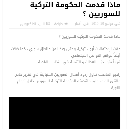
ماذا قدمت الحكومة التركية
للسوريين ؟
فى:
يوليو 20, 2015
فى:
أخبار
طباعة
البريد الالكترونى
ماذا قدمت الحكومة التركية للسوريين ؟
عمّت الإحتفالات أرجاء تركيا، وحتى بعضا من مناطق سوري ، كما ضجّت
أيضاً مواقع التواصل الاجتماعي
فرحاً بفوز حزب العدالة و التنمية في انتخابات البلدية.
راديو العاصمة تناول ردود أفعال السوريين المتباينة في تقرير خاص.
وألقى الضوء على ماقدمته الحكومة التركية للسوريين خلال أعوام
الثورة.