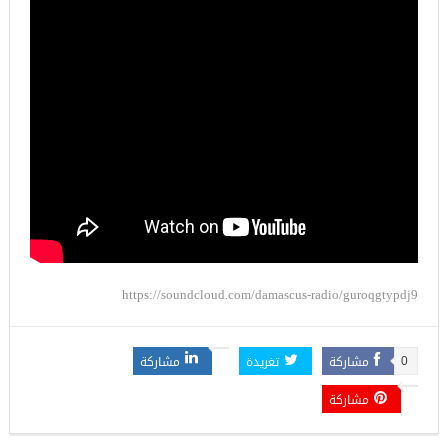
https://soundcloud.com/damascus-radio/guroqgtypdj9
مشاركة
تغريدة
مشاركة
0
مشاركة