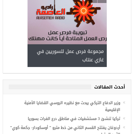
ركيا
للسوريين ف
طبية، ومعال
مجموعة فرص عمل للسوريين في
غازي عنتاب
أحدث المقالات
وزير الدفاع التركي يبحث مع نظيره الروسي القضايا الأمنية
الإقليمية
تركيا تنشئ 3 مستشفيات في مناطق درع الفرات بسوريا
أردوغان يفتتح القسم الثاني من خط مترو ” أوسكودار- جكمة كوي”