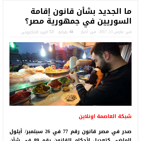
ما الجديد بشأن قانون إقامة
السوريين في جمهورية مصر؟
فى:
مارس 13, 2017
فى:
أخبار
طباعة
البريد الالكترونى
شبكة العاصمة اونلاين
صدر في مصر قانون رقم 77 في 26 سبتمبر/ أيلول
الماضي كتعديل لأحكام القانون رقم 89 في شأن