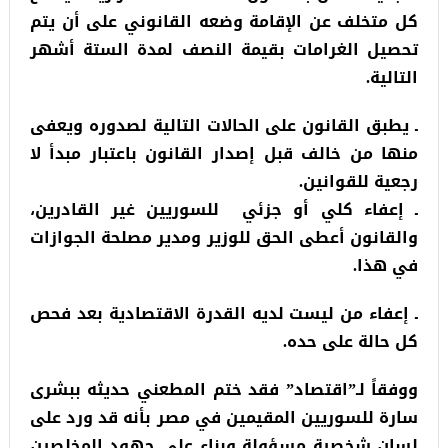
كل متخلف عن الإقامة وضعه القانوني على أن يتم
تحصيل الغرامات بقيمة النصف لمدة الستة أشهر
التالية.
ـ يطبق القانون على الحالات التالية لصدوره ويعفى
منها من خالف قبل إصدار القانون باعتبار مبدأ لا
رجعية للقوانين.
ـ إعفاء كلي أو جزئي للسوريين غير القادرين،
والقانون أعطى الحق للوزير ومدير مصلحة الجوازات
في هذا.
ـ إعفاء من ليست لديه القدرة الاقتصادية بعد فحص
كل حالة على حده.
ووفقاً لـ”اقتصاد” فقد ختم المطعني حديثه ببشرى
سارة للسوريين المقيمين في مصر بأنه قد ورد على
لسان شخصية مسؤولة وبناء على جهود المخلصين