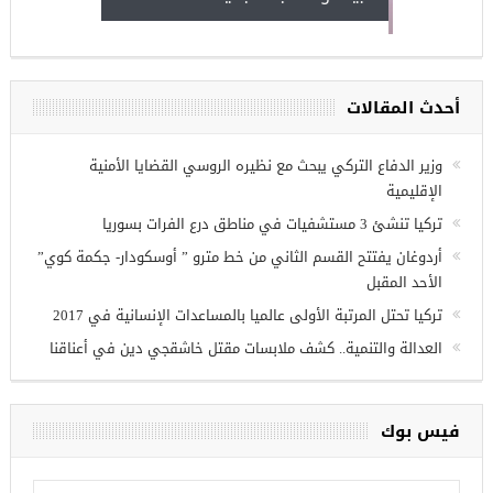
مجموعة فرص عمل للسوريين في
غازي عنتاب
أحدث المقالات
وزير الدفاع التركي يبحث مع نظيره الروسي القضايا الأمنية
الإقليمية
تركيا تنشئ 3 مستشفيات في مناطق درع الفرات بسوريا
أردوغان يفتتح القسم الثاني من خط مترو ” أوسكودار- جكمة كوي”
الأحد المقبل
تركيا تحتل المرتبة الأولى عالميا بالمساعدات الإنسانية في 2017
العدالة والتنمية.. كشف ملابسات مقتل خاشقجي دين في أعناقنا