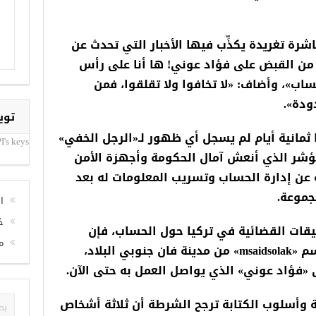
رة تغريدة يكذِّب فيها الأخبار التي تحدث عن
اً من القبض على فؤاد عوني! ها أنا على رأس
ساب»، وأضاف: «لا تخافوا ولا تقلقوا، فمن
ودة».
توي
 ثمانية أيام لم يسجل أي ظهور لـ«الرجل الخفي»
I's keys
ؤشر الذي أنعش آمال الحكومة وأجهزة الأمن
عن إدارة الحساب وتسريب المعلومات له بعد
جموعة.
ا
خ
يقات القضائية في تركيا حول الحساب، فإن
م
الحساب فتح للمرة الأولى تحت اسم «msaidsolak» من مدينة فان جنوبي البلاد،
ى «فؤاد عوني» الذي يواصل العمل به حتى الآن.
 وأسلوب الكتابة ترجح الشرطة أن ثلاثة أشخاص