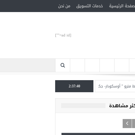
صفحة الرئيسية
خدمات التسويق
من نحن
[ad id=""]
” أوسكودار- جكمة كوي” الأحد المقبل
2:37:41
تركيا تحتل المرتبة الأولى عالميا بالمساعدات الإ
كثر مشاهدة