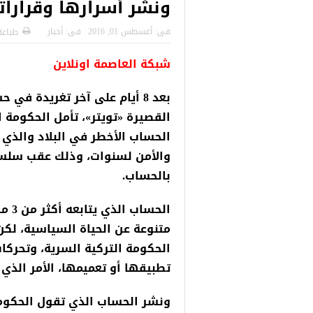
ونشر أسرارها وقرارا
 التركية
رسائل تحذيرية من الشرطة التركية
“شاهد بالصور
للاجئين السوريين.. تعرف عليها
فى:
أغسطس 01, 2016
فى:
أخبار
طباعة
شبكة العاصمة اونلاين
بعد 8 أيام على آخر تغريدة 
القصيرة «تويتر»، تأمل الحكومة
الحساب الأخطر في البلاد والذي 
والأمن لسنوات، وذلك عقب سلسل
بالحساب.
الحس
متنوعة عن الحياة السياسية، لكن 
الحكومة التركية السرية، وتحركا
تطبيقها أو تعميمها، الأمر الذي
ونشر الحساب الذي تقول الحكومة