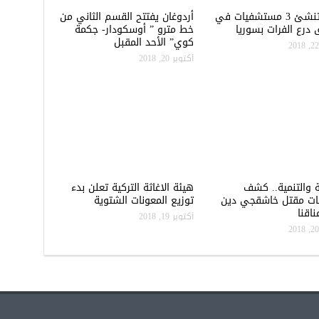
تركيا تنشئ 3 مستشفيات في
أردوغان يفتتح القسم الثاني من
درع الفرات بسوريا
خط مترو ” أوسكودار- جكمة
كوي” الأحد المقبل
أكتوبر 20, 2018
ة والتنمية.. كشف
هيئة الاغاثة التركية تعلن بدء
ات مقتل خاشقجي دين
توزيع المعونات الشتوية
اقنا
أكتوبر 19, 2018