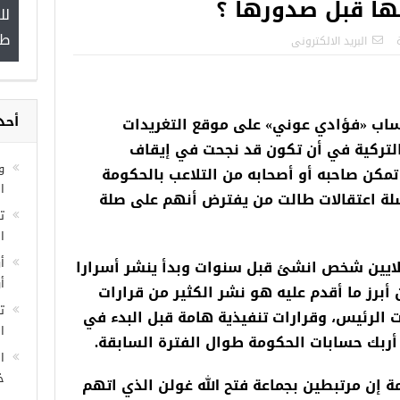
تها قبل صدورها ؟
لل
”
طب
البريد الالكترونى
أحد
مجموعة فرص عمل للسوريين في
في حساب «فؤادي عوني» على موقع التغريدات
غازي عنتاب
 التركية في أن تكون قد نجحت في إيقاف
و
تمكن صاحبه أو أصحابه من التلاعب بالحكومة
ا
ة اعتقالات طالت من يفترض أنهم على صلة
ا
أ
اب الذي يتابعه أكثر من 3 ملايين شخص انشئ قبل سنوات وبدأ ينشر أسرارا
أ
أبرز ما أقدم عليه هو نشر الكثير من قرارات
ت
ت الرئيس، وقرارات تنفيذية هامة قبل البدء في
ال
 أربك حسابات الحكومة طوال الفترة السابقة.
ا
خ
 إن مرتبطين بجماعة فتح الله غولن الذي اتهم