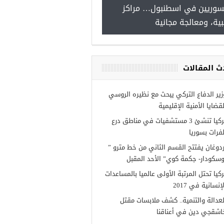
سوريين في اسطنبول… مراكز
صدور النتائج الاولية للمنحة ا
ية، ومعالجة مجانية
Turkiye burslari
ث المقالات
زير الدفاع التركي يبحث مع نظيره الروسي
لقضايا الأمنية الإقليمية
تركيا تنشئ 3 مستشفيات في مناطق درع
لفرات بسوريا
ردوغان يفتتح القسم الثاني من خط مترو ”
وسكودار- جكمة كوي” الأحد المقبل
ركيا تحتل المرتبة الأولى عالميا بالمساعدات
إنسانية في 2017
لعدالة والتنمية.. كشف ملابسات مقتل
اشقجي دين في أعناقنا