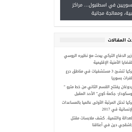
سوريين في اسطنبول… مراكز
صدور النتائج الاولية للمنحة ا
ية، ومعالجة مجانية
Turkiye burslari
ث المقالات
زير الدفاع التركي يبحث مع نظيره الروسي
لقضايا الأمنية الإقليمية
تركيا تنشئ 3 مستشفيات في مناطق درع
لفرات بسوريا
ردوغان يفتتح القسم الثاني من خط مترو ”
وسكودار- جكمة كوي” الأحد المقبل
ركيا تحتل المرتبة الأولى عالميا بالمساعدات
إنسانية في 2017
لعدالة والتنمية.. كشف ملابسات مقتل
اشقجي دين في أعناقنا