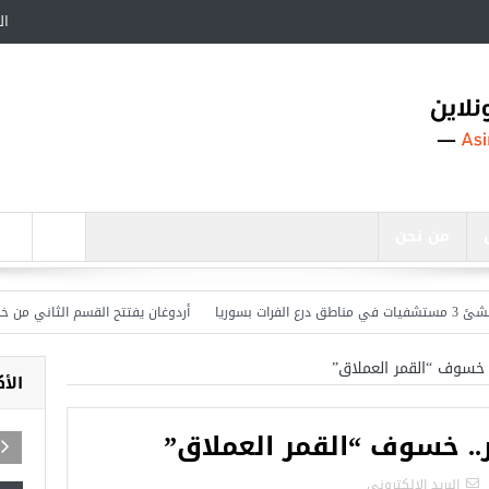
ال
من نحن
أردوغان يفتتح القسم الثاني من خط مترو
. خسوف “القمر العملاق”
الأ
ر.. خسوف “القمر العملاق”
اجد في تركيا
البريد الالكترونى