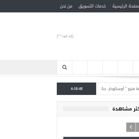
صفحة الرئيسية
خدمات التسويق
من نحن
[ad id=""]
 ” أوسكودار- جكمة كوي” الأحد المقبل
4:18:49
تركيا تحتل المرتبة الأولى عالميا بالمساعدات ال
كثر مشاهدة