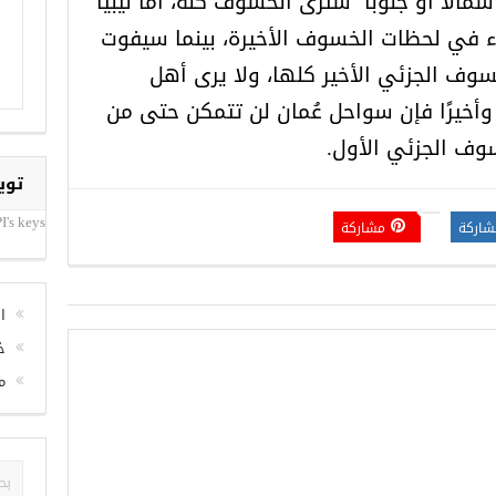
لًا أو جنوبًا سترى الخسوف كله، أما ليبيا
ء في لحظات الخسوف الأخيرة، بينما سيفوت
وف الجزئي الأخير كلها، ولا يرى أهل
أخيرًا فإن سواحل عُمان لن تتمكن حتى من
وف الجزئي الأول.
توي
I's keys
شاركة
مشاركة
ا
خ
م