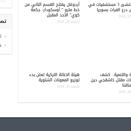
تركيا تنشئ 3 مستشفيات في
أردوغان يفتتح القسم الثاني من
درع الفرات بسوريا
خط مترو ” أوسكودار- جكمة
كوي” الأحد المقبل
تصن
أكتوبر 20, 2018
أخ
ف
ة والتنمية.. كشف
هيئة الاغاثة التركية تعلن بدء
ات مقتل خاشقجي دين
توزيع المعونات الشتوية
اقنا
أكتوبر 19, 2018