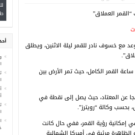
لل
”
 “القمر العملاق”
طب
ت
أحد
مجموعة فرص عمل للسوريين في
د مع خسوف نادر للقمر ليلة الاثنين، ويطلق
غازي عنتاب
اق”.
و
ا
ة القمر الكامل، حيث تمر الأرض بين
ا
أ
جا عن المعتاد، حيث يصل إلى نقطة في
أ
ت
 بحسب وكالة “رويترز”.
ال
ا
ي إمكانية رؤية القمر، ففي حال كانت
خ
لظاهرة مرئية في أميركا الشمالية