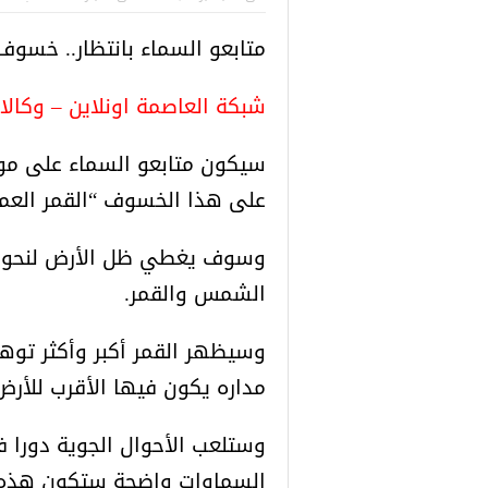
 التركية
رسائل تحذيرية من الشرطة التركية
“شاهد بالصور
متابعو السماء بانتظار.. خسوف
للاجئين السوريين.. تعرف عليها
شبكة العاصمة اونلاين – وكالا
سيكون متابعو السماء على موع
على هذا الخسوف “القمر العمل
وسوف يغطي ظل الأرض لنحو ساع
الشمس والقمر.
وسيظهر القمر أكبر وأكثر توه
مداره يكون فيها الأقرب للأرض،
وستلعب الأحوال الجوية دورا ف
السماوات واضحة ستكون هذه ا