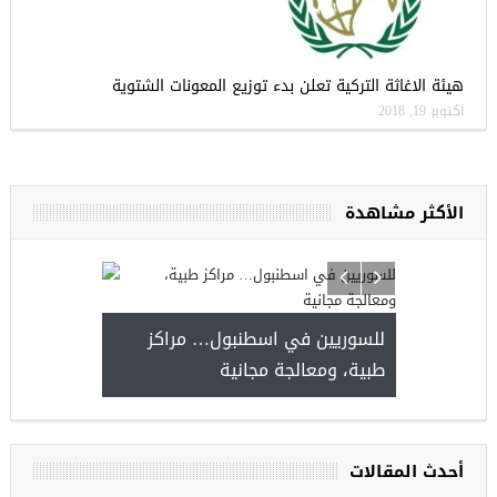
هيئة الاغاثة التركية تعلن بدء توزيع المعونات الشتوية
أكتوبر 19, 2018
الأكثر مشاهدة
للسوريين في اسطنبول… مراكز
صدور النتائج 
طبية، ومعالجة مجانية
kiye burslari
أحدث المقالات
ريين في