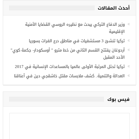
فرص عمل للسوريين في
اب
أحدث المقالات
وزير الدفاع التركي يبحث مع نظيره الروسي القضايا الأمنية
الإقليمية
تركيا تنشئ 3 مستشفيات في مناطق درع الفرات بسوريا
أردوغان يفتتح القسم الثاني من خط مترو ” أوسكودار- جكمة كوي”
الأحد المقبل
تركيا تحتل المرتبة الأولى عالميا بالمساعدات الإنسانية في 2017
العدالة والتنمية.. كشف ملابسات مقتل خاشقجي دين في أعناقنا
فيس بوك