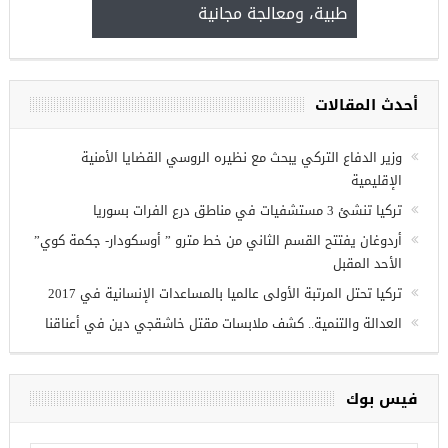
طبية، ومعالجة مجانية
kiye burslari
أحدث المقالات
ريين في
وزير الدفاع التركي يبحث مع نظيره الروسي القضايا الأمنية
الإقليمية
تركيا تنشئ 3 مستشفيات في مناطق درع الفرات بسوريا
أردوغان يفتتح القسم الثاني من خط مترو ” أوسكودار- جكمة كوي”
الأحد المقبل
تركيا تحتل المرتبة الأولى عالميا بالمساعدات الإنسانية في 2017
العدالة والتنمية.. كشف ملابسات مقتل خاشقجي دين في أعناقنا
فيس بوك