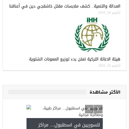
العدالة والتنمية.. كشف ملابسات مقتل خاشقجي دين في أعناقنا
أكتوبر 20, 2018
هيئة الاغاثة التركية تعلن بدء توزيع المعونات الشتوية
أكتوبر 19, 2018
الأكثر مشاهدة
للسوريين في اسطنبول… مراكز
صدور النتائج 