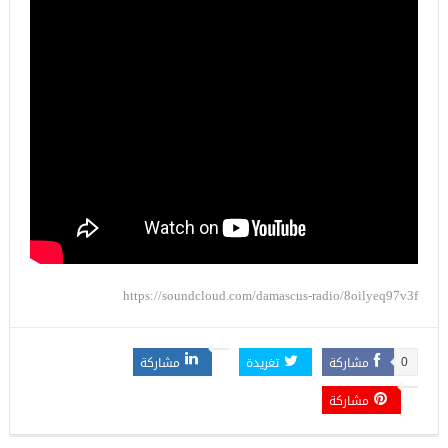
https://soundcloud.com/damascus-radio/8oilyeq97v3f
مشاركة
تغريدة
مشاركة
0
مشاركة