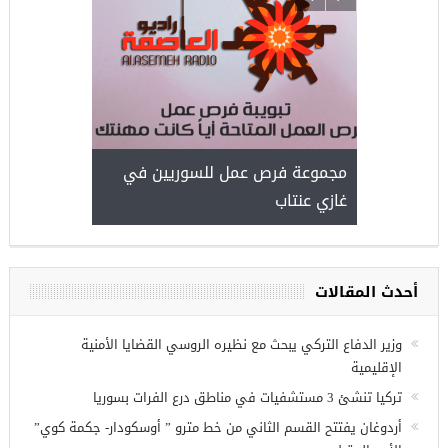
ركيا
للسوريين ف
طبية، ومعال
مجموعة فرص عمل للسوريين في
غازي عنتاب
أحدث المقالات
وزير الدفاع التركي يبحث مع نظيره الروسي القضايا الأمنية
الإقليمية
تركيا تنشئ 3 مستشفيات في مناطق درع الفرات بسوريا
أردوغان يفتتح القسم الثاني من خط مترو ” أوسكودار- جكمة كوي”