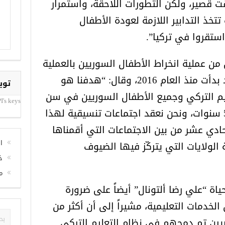
 قصير، ولكن التطورات اللاحقة، واستمرار
تخذ التدابير اللازمة لعودة الأطفال
ستقروا في تركيا”.
من عملية انخراط الأطفال السوريين بالعملية
التعليمية بتوجيه من الوزارة قد بدأت منذ العام 2016، وقال: “هدفنا هو
توي
ليم التركي وجميع الأطفال السوريين في سن
I's keys
الدراسة بغضون مدة أقصاها 5 سنوات، ونحن نعقد اجتماعات تنسيقية لهذا
حادي عشر من بين الاجتماعات التي أقمناها
ا
لولايات التي يتركّز فيها الضيوف
خ
م
ياة “علي رضا ألتونال” أيضاً على ضرورة
لخدمات التعليمية، مشيراً إلى أن أكثر من
ريين تم دمجهم في نظام التعليم التركي