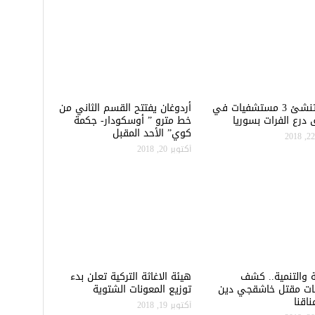
تركيا تنشئ 3 مستشفيات في
أردوغان يفتتح القسم الثاني من
درع الفرات بسوريا
خط مترو ” أوسكودار- جكمة
كوي” الأحد المقبل
أكتوبر 20, 2018
ة والتنمية.. كشف
هيئة الاغاثة التركية تعلن بدء
ات مقتل خاشقجي دين
توزيع المعونات الشتوية
اقنا
أكتوبر 19, 2018