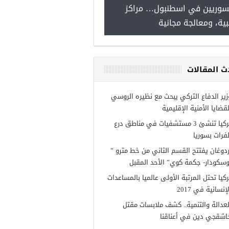
سوريين في اسطنبول… مراكز
صدور النتائج الاولية للمنحة ا
ية، ومعالجة مجانية
Turkiye burslari
ث المقالات
زير الدفاع التركي يبحث مع نظيره الروسي
لقضايا الأمنية الإقليمية
تركيا تنشئ 3 مستشفيات في مناطق درع
لفرات بسوريا
ردوغان يفتتح القسم الثاني من خط مترو ”
وسكودار- جكمة كوي” الأحد المقبل
ركيا تحتل المرتبة الأولى عالميا بالمساعدات
إنسانية في 2017
لعدالة والتنمية.. كشف ملابسات مقتل
اشقجي دين في أعناقنا