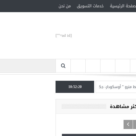
صفحة الرئيسية
خدمات التسويق
من نحن
[ad id=""]
” أوسكودار- جكمة كوي” الأحد المقبل
10:52:20
تركيا تحتل المرتبة الأولى عالميا بالمساعدات الإ
كثر مشاهدة