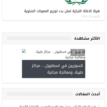
هيئة الاغاثة التركية تعلن بدء توزيع المعونات الشتوية
أكتوبر 19, 2018
الأكثر مشاهدة
للسوريين في اسطنبول… مراكز
صدور النتائج 
طبية، ومعالجة مجانية
kiye burslari
أحدث المقالات
ريين في
وزير الدفاع التركي يبحث مع نظيره الروسي القضايا الأمنية