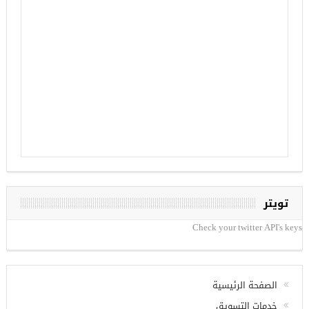
تويتر
Check your twitter API's keys