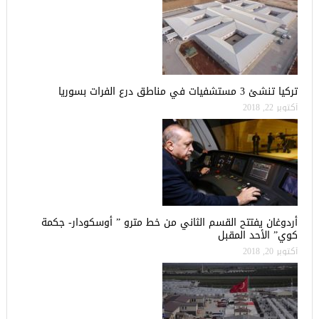
تركيا تنشئ 3 مستشفيات في مناطق درع الفرات بسوريا
أكتوبر 22, 2018
أردوغان يفتتح القسم الثاني من خط مترو ” أوسكودار- جكمة
كوي” الأحد المقبل
أكتوبر 20, 2018