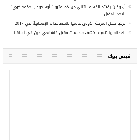
الإقليمية
تركيا تنشئ 3 مستشفيات في مناطق درع الفرات بسوريا
أردوغان يفتتح القسم الثاني من خط مترو ” أوسكودار- جكمة كوي”
الأحد المقبل
تركيا تحتل المرتبة الأولى عالميا بالمساعدات الإنسانية في 2017
العدالة والتنمية.. كشف ملابسات مقتل خاشقجي دين في أعناقنا
فيس بوك