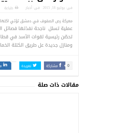
 التركية
رسائل تحذيرية من الشرطة التركية
“شاهد بالصور
فى:
يوليو 18, 2015
فى:
أخبار
طباعة
للاجئين السوريين.. تعرف عليها
معركة رص الصفوف في دمشق تؤتي اكلها وت
عملية تسلل ناجحة نفذتها فصائل الثو
تحصّن رئيسية لقوات الأسد في قطاع
ومنازل جديدة عل طريق الكتلة الخما
مشاركة
تغريدة
م
0
مقالات ذات صلة