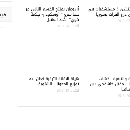
تركيا تنشئ 3 مستشفيات في
أردوغان يفتتح القسم الثاني من
درع الفرات بسوريا
خط مترو ” أوسكودار- جكمة
فيس
كوي” الأحد المقبل
أكتوبر 20, 2018
ة والتنمية.. كشف
هيئة الاغاثة التركية تعلن بدء
ات مقتل خاشقجي دين
توزيع المعونات الشتوية
اقنا
أكتوبر 19, 2018