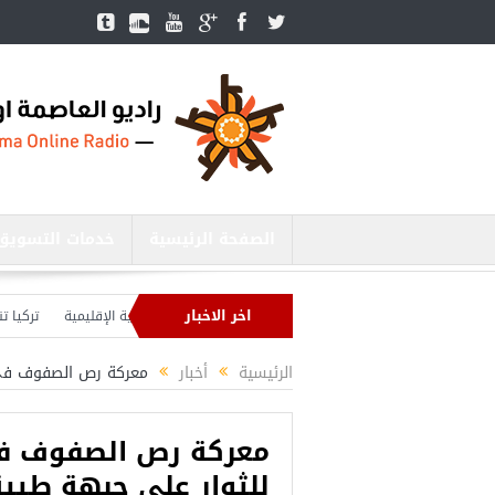
الصفحة الرئيسية
خدمات التسويق
اخر الاخبار
وزير الدفاع التركي يبحث مع نظيره الروسي القضايا الأمنية الإقليمية
تركيا تنشئ 3 مستشفيات في مناطق درع الفرات بسوريا
تركيا بصدد إنهاء الاستعدادات لشنّ عملية جديدة في سوريا.. وأردوغان يحذّر
الرئيسية
أخبار
معركة رص الصفوف في 
معركة رص الصفوف ف
للثوار على جبهة طيية
أجمل عشرة مس