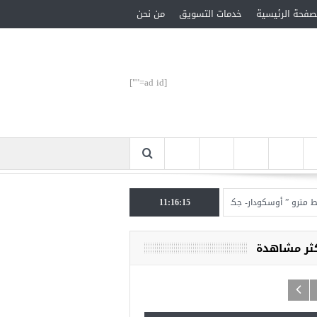
صفحة الرئيسية
خدمات التسويق
من نحن
[ad id=""]
و ” أوسكودار- جكمة كوي” الأحد المقبل
11:16:16
تركيا تحتل المرتبة الأولى عالميا بالمساعدات ا
كثر مشاهدة