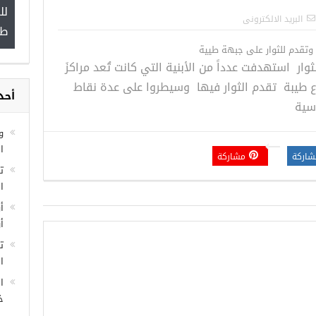
لل
”
البريد الالكترونى
طب
قدم للثوار على جبهة طيية
ار استهدفت عدداً من الأبنية التي كانت تُعد مراكزَ
 طيبة تقدم الثوار فيها وسيطروا على عدة نقاط
أحد
مجموعة فرص عمل للسوريين في
سية
غازي عنتاب
و
ا
شاركة
مشاركة
ا
أ
أ
ت
ال
ا
خ