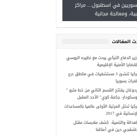
سوريين في اسطنبول… مراكز
صدور النتائج الاولية للمنحة ا
ية، ومعالجة مجانية
Turkiye burslari
ث المقالات
زير الدفاع التركي يبحث مع نظيره الروسي
لقضايا الأمنية الإقليمية
تركيا تنشئ 3 مستشفيات في مناطق درع
لفرات بسوريا
ردوغان يفتتح القسم الثاني من خط مترو ”
وسكودار- جكمة كوي” الأحد المقبل
ركيا تحتل المرتبة الأولى عالميا بالمساعدات
إنسانية في 2017
لعدالة والتنمية.. كشف ملابسات مقتل
اشقجي دين في أعناقنا