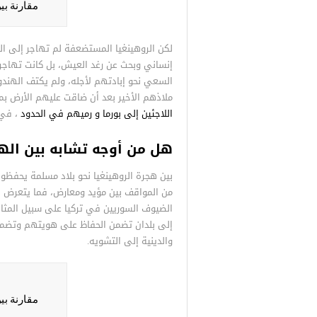
مقارنة بي
لكن الروهينغيا المستضعفة لم تهاجر إلى ال
إنساني وبحث عن رغد العيش، بل كانت تهاج
السعي نحو إبادتهم ﻷجله، ولم يكتف الهندو
ملاذهم الأخير بعد أن ضاقت عليهم الأرض ب
اللاجئين إلى بورما و رميهم في الحدود
، في 
هل من أوجه تشابه بين اله
بين هجرة الروهينغيا نحو بلاد مسلمة يحفظون
من المواقف بين مؤيد ومعارض، فما يتعرض له
الضيوف السوريين في تركيا على سبيل المثال
إلى بلدان تضمن الحفاظ على هويتهم وتضمن
والدينية إلى التشويه.
مقارنة بي