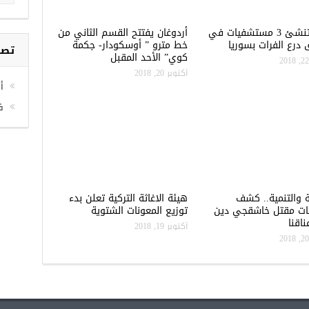
تركيا تنشئ 3 مستشفيات في
أردوغان يفتتح القسم الثاني من
درع الفرات بسوريا
خط مترو ” أوسكودار- جكمة
تصن
كوي” الأحد المقبل
أكتوبر 20, 2018
أخ
ف
ة والتنمية.. كشف
هيئة الاغاثة التركية تعلن بدء
ات مقتل خاشقجي دين
توزيع المعونات الشتوية
اقنا
أكتوبر 19, 2018