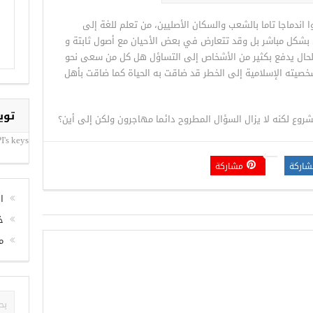
وا اندماجا تاما بالشعب والسكان الأصليين، من تعلم للغة إلى
مس بشكل مباشر بل وقد تتعارض في بعض الأحيان مع أصول ثابتة و
لحال يدفع بكثير من الأشخاص إلى التساؤل هل كل من سعى نحو
خصيته الإسلامية إلى الخطر قد ضاقت به الحياة كما ضاقت بأهل
توي
روع لكنه لا يزال السؤال المطروح دائما مهاجرون ولكن إلى أين؟
I's keys
شاركة
مشاركة
ا
خ
م