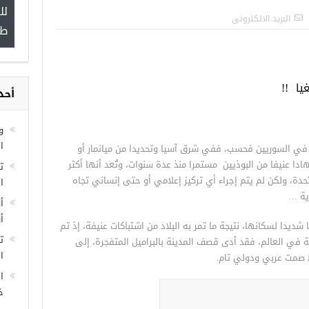
لل
”
البريد الالكترونى
طب
يا
!!
أحد
مجموعة فرص عمل للسوريين في
غازي عنتاب
و
ا
 في السوريين فحسب، ففي شرق آسيا وتحديدا من ميانمار أو
ادا عنيفا من البوذيين مستمرا منذ عدة سنوات، وتُعد أنها أكثر
ة، ولكن لم يتم إجراء أي تركيز إعلامي أو حتى إنساني تجاه
ا
ية …
أ
أ
شديدا لسكانها، نتيجة ما تمر به البلاد من اشتباكات عنيفة، إذ تم
ت
 في العالم، فقد أدى قصف المدينة بالبراميل المتفجرة، إلى
ال
ط صمت عربي ودولي تام.
ا
خ