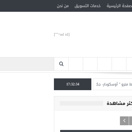
صفحة الرئيسية
خدمات التسويق
من نحن
[ad id=""]
 ” أوسكودار- جكمة كوي” الأحد المقبل
17:32:34
تركيا تحتل المرتبة الأولى عالميا بالمساعدات ال
كثر مشاهدة