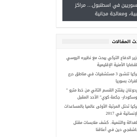
سوريين في اسطنبول… مراكز
صدور النتائج الاولية للمنحة ا
ية، ومعالجة مجانية
Turkiye burslari
ث المقالات
زير الدفاع التركي يبحث مع نظيره الروسي
لقضايا الأمنية الإقليمية
تركيا تنشئ 3 مستشفيات في مناطق درع
لفرات بسوريا
ردوغان يفتتح القسم الثاني من خط مترو ”
وسكودار- جكمة كوي” الأحد المقبل
ركيا تحتل المرتبة الأولى عالميا بالمساعدات
إنسانية في 2017
لعدالة والتنمية.. كشف ملابسات مقتل
اشقجي دين في أعناقنا