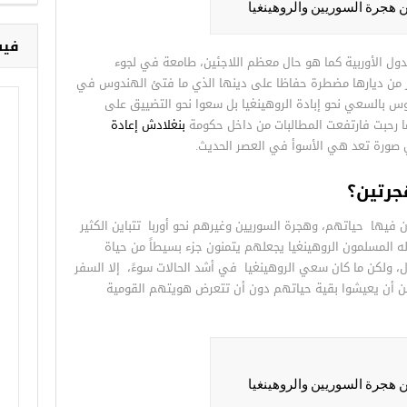
ن هجرة السوريين والروهينغيا
فيس
دول الأوربية كما هو حال معظم اللاجئين، طامعة في لجوء
ر من ديارها مضطرة حفاظا على دينها الذي ما فتئ الهندوس في
س بالسعي نحو إبادة الروهينغيا بل سعوا نحو التضييق على
ما رحبت فارتفعت المطالبات من داخل حكومة
بنغلادش إعادة
صورة تعد هي الأسوأ في العصر الحديث.
جرتين؟
 فيها حياتهم، وهجرة السوريين وغيرهم نحو أوربا تتباين الكثير
 المسلمون الروهينغيا يجعلهم يتمنون جزء بسيطاً من حياة
، ولكن ما كان سعي الروهينغيا في أشد الحالات سوءً، إلا السفر
 أن يعيشوا بقية حياتهم دون أن تتعرض هويتهم القومية
ن هجرة السوريين والروهينغيا