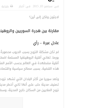
 التركية
رسائل تحذيرية من الشرطة التركية
“شاهد بالصور
فى:
سبتمبر 03, 2015
فى:
أخبار
طباعة
للاجئين السوريين.. تعرف عليها
لاجئون ولكن إلى أين؟
مقارنة بين هجرة السوريين والروهينغ
عادل عبرة – رأي
لم تكن مشكلة النزوح بسبب الحروب محصورةً
بورما، تعاني أقلية الروهينغيا المسلمة اضطه
أقلية مضطهدة في العالم بحسب الأمم المتحد
هذه القضية، بسبب مصالح سياسية واقتصاد
وتعد سوريا من أكثر البلدان التي تشهد نزوحا 
تصنيف مدينة حلب على أنها ثاني أخطر مدينة
نزوح الملايين من السكان خارج المدينة، وس