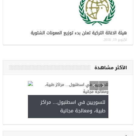
هيئة الاغاثة التركية تعلن بدء توزيع المعونات الشتوية
أكتوبر 19, 2018
الأكثر مشاهدة
للسوريين في اسطنبول… مراكز
صدور النتائج 
طبية، ومعالجة مجانية
kiye burslari