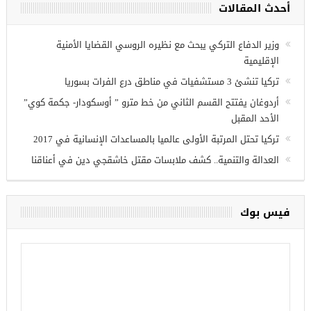
مجموعة فرص عمل للسوريين في
غازي عنتاب
أحدث المقالات
وزير الدفاع التركي يبحث مع نظيره الروسي القضايا الأمنية
الإقليمية
تركيا تنشئ 3 مستشفيات في مناطق درع الفرات بسوريا
أردوغان يفتتح القسم الثاني من خط مترو ” أوسكودار- جكمة كوي”
الأحد المقبل
تركيا تحتل المرتبة الأولى عالميا بالمساعدات الإنسانية في 2017
العدالة والتنمية.. كشف ملابسات مقتل خاشقجي دين في أعناقنا
فيس بوك