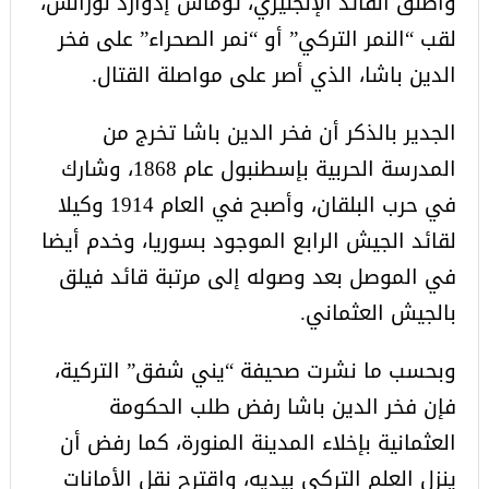
وأطلق القائد الإنجليزي، توماس إدوارد لورانس،
لقب “النمر التركي” أو “نمر الصحراء” على فخر
الدين باشا، الذي أصر على مواصلة القتال.
الجدير بالذكر أن فخر الدين باشا تخرج من
المدرسة الحربية بإسطنبول عام 1868، وشارك
في حرب البلقان، وأصبح في العام 1914 وكيلا
لقائد الجيش الرابع الموجود بسوريا، وخدم أيضا
في الموصل بعد وصوله إلى مرتبة قائد فيلق
بالجيش العثماني.
وبحسب ما نشرت صحيفة “يني شفق” التركية،
فإن فخر الدين باشا رفض طلب الحكومة
العثمانية بإخلاء المدينة المنورة، كما رفض أن
ينزل العلم التركي بيديه، واقترح نقل الأمانات