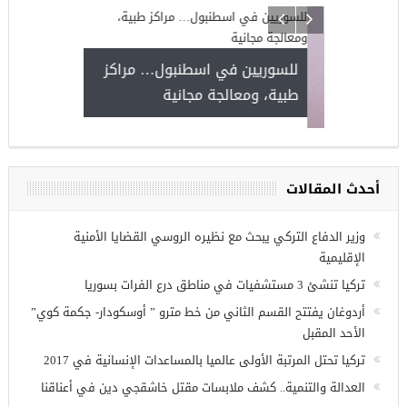
ركيا
للسوريين ف
طبية، ومعال
مجموعة فرص عمل للسوريين في
غازي عنتاب
أحدث المقالات
وزير الدفاع التركي يبحث مع نظيره الروسي القضايا الأمنية
الإقليمية
تركيا تنشئ 3 مستشفيات في مناطق درع الفرات بسوريا