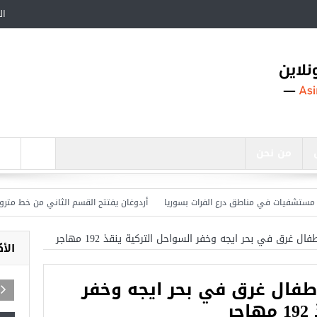
ال
من نحن
أردوغان يفتتح القسم الثاني من خط مترو ” أوس
الأ
هم أطفال غرق في بحر ايجه وخفر
ر
أجمل عشرة مساجد في تركيا