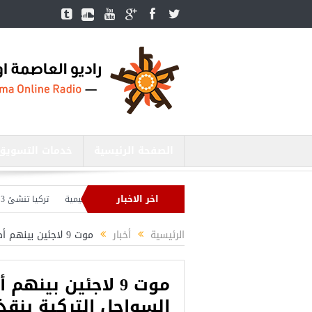
الصفحة الرئيسية
خدمات التسويق
اخر الاخبار
الدفاع التركي يبحث مع نظيره الروسي القضايا الأمنية الإقليمية
تركيا تنشئ 3 مستشفيات في مناطق درع الفرات بسوريا
 بصدد إنهاء الاستعدادات لشنّ عملية جديدة في سوريا.. وأردوغان يحذّر
الرئيسية
أخبار
موت 9 لاجئين بينهم أطفال غرق في بحر ايجه وخفر السواحل التركية ينقذ 192 مهاجر
موت 9 لاجئين بين
السواحل التركية ينقذ 192 مهاج