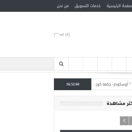
صفحة الرئيسية
خدمات التسويق
من نحن
[ad id=""]
كودار- جكمة كوي” الأحد المقبل
16:52:04
تركيا تحتل المرتبة الأولى عالميا بالمساعدات الإنسانية
كثر مشاهدة