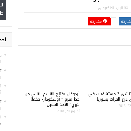
رطة التركية
“شاهد بالصور”
البريد الالكترونى
رف عليها
شاركة
مشاركة
مجموعة ف
غازي عنتا
أحد
و
ا
تركيا تنشئ 3 مستشفيات في
أردوغان يفتتح القسم الثاني من
ا
درع الفرات بسوريا
خط مترو ” أوسكودار- جكمة
كوي” الأحد المقبل
أ
أ
أكتوبر 20, 2018
ت
ال