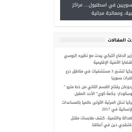
للسوريين في اسطنبول… مراكز
طبية، ومعالجة مجانية
رص عمل للسوريين في
ب
ث المقالات
زير الدفاع التركي يبحث مع نظيره الروسي
لقضايا الأمنية الإقليمية
تركيا تنشئ 3 مستشفيات في مناطق درع
لفرات بسوريا
ردوغان يفتتح القسم الثاني من خط مترو ”
وسكودار- جكمة كوي” الأحد المقبل
ركيا تحتل المرتبة الأولى عالميا بالمساعدات
إنسانية في 2017