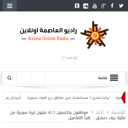
[ad id=""]
قائمة
ة
تركيا تنشئ 3 مستشفيات في مناطق درع الفرات بسوريا
أردوغان يفتتح القسم
ان يحذّر
الرئيسية
أخبار
موظفون يختلسون 42,3 مليون ليرة سورية من
مالية ريف دمشق… إقرأ التفاصيل