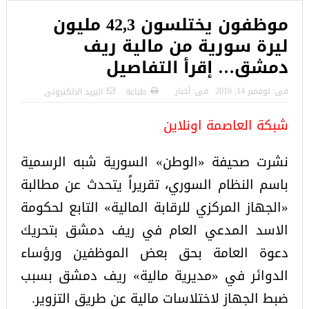
موظفون يختلسون 42,3 مليون
ليرة سورية من مالية ريف
دمشق… إقرأ التفاصيل
فى:
نوفمبر 14, 2016
فى:
أخبار
طباعة
البريد الالكترونى
شبكة العاصمة اونلاين
نشرت صحيفة «الوطن» السورية شبه الرسمية
باسم النظام السوري، تقريراً يتحدث عن مطالبة
«الجهاز المركزي للرقابة المالية» التابع لحكومة
الاسد المدعي العام في ريف دمشق بتحريك
دعوة العامة بحق بعض الموظفين ورؤساء
الدوائر في «مديرية مالية» ريف دمشق بسبب
ضبط الجهاز لاختلاسات مالية عن طريق التزوير.