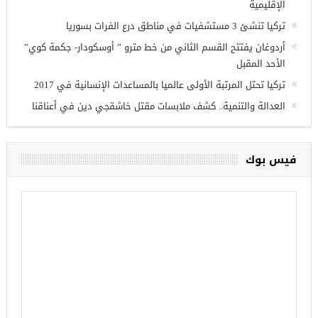
أحدث المقالات
وزير الدفاع التركي يبحث مع نظيره الروسي القضايا الأمنية
الإقليمية
تركيا تنشئ 3 مستشفيات في مناطق درع الفرات بسوريا
أردوغان يفتتح القسم الثاني من خط مترو ” أوسكودار- جكمة كوي”
الأحد المقبل
تركيا تحتل المرتبة الأولى عالميا بالمساعدات الإنسانية في 2017
العدالة والتنمية.. كشف ملابسات مقتل خاشقجي دين في أعناقنا
فيس بوك