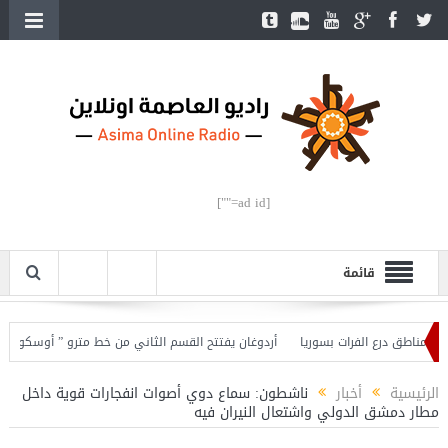
[ad id=""]
قائمة
أردوغان يفتتح القسم الثاني من خط مترو ” أوسكودار- جكم
الرئيسية
أخبار
ناشطون: سماع دوي أصوات انفجارات قوية داخل
مطار دمشق الدولي واشتعال النيران فيه