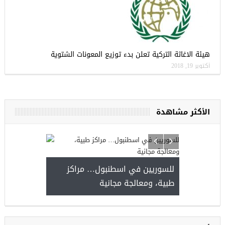
هيئة الاغاثة التركية تعلن بدء توزيع المعونات الشتوية
أكتوبر 19, 2018
الأكثر مشاهدة
للسوريين في اسطنبول… مراكز
صدور النتائج 
طبية، ومعالجة مجانية
kiye burslari