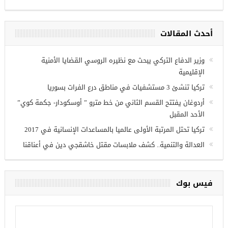
موعة فرص عمل للسوريين في
زي عنتاب
أحدث المقالات
وزير الدفاع التركي يبحث مع نظيره الروسي القضايا الأمنية
الإقليمية
تركيا تنشئ 3 مستشفيات في مناطق درع الفرات بسوريا
أردوغان يفتتح القسم الثاني من خط مترو ” أوسكودار- جكمة كوي”
الأحد المقبل
تركيا تحتل المرتبة الأولى عالميا بالمساعدات الإنسانية في 2017
العدالة والتنمية.. كشف ملابسات مقتل خاشقجي دين في أعناقنا
فيس بوك