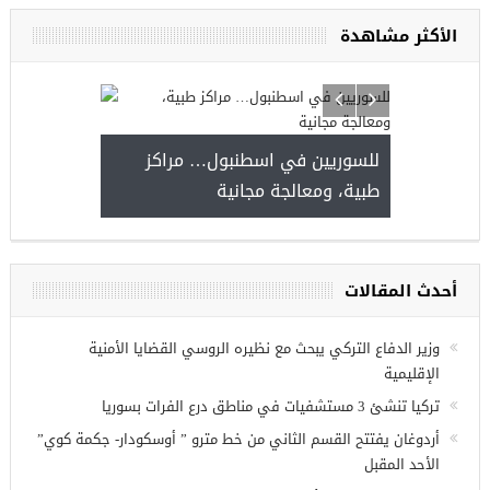
الأكثر مشاهدة
للسوريين في اسطنبول… مراكز
صدور النتائج 
طبية، ومعالجة مجانية
kiye burslari
أحدث المقالات
ريين في
وزير الدفاع التركي يبحث مع نظيره الروسي القضايا الأمنية
الإقليمية
تركيا تنشئ 3 مستشفيات في مناطق درع الفرات بسوريا
أردوغان يفتتح القسم الثاني من خط مترو ” أوسكودار- جكمة كوي”
الأحد المقبل