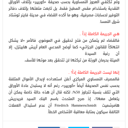
ولم تكتفي العجوز النمساوية بحسب صحيفة «كوريير» بإتلاف الأوراق
النقدية باستخدام مقص المطبخ فقط، بل تابعت متعتها بإتلاف دفاتر
التوفير لحسابات مصرفية، وهو ما أكده القضاء في مدينة فاينر توشتاد
شرق النمسا.
هي الجريمة الكاملة إذاً ..
فالقضاء لم يتمكن من فتح تحقيق في الموضوع، فالأمر «لا يشكل
انتهاكاً للقانون الجزائي»
كما أوضح المدعي العام آريش هابيتزل، إلا
أن رغبة السيدة
الميتة بحرمان الورثة من تركتها لن تتحقق بعد موتها للأسف.
إنها ليست الجريمة الكاملة إذاً! ..
فالمصرف النمساوي المركزي أعلن استعداده لإبدال الأموال المتلفة
بحسب نفس الصحيفة أيضاً «كوريير»، رغم أنه لا يستبدل عادة الأوراق
التي تتلف بنسبة تتجاوز 50%، لكنه قال أن هذه حالة خاصة يمكن أن
يتعامل معها!، إذ صرح المتحدث باسم البنك السيد فريدريش
هامرشميت Friedrich Hammerschmidt أن عدم استبدال العملات
التالفة سيكون بمثابة معاقبة الأشخاص الخطأ.