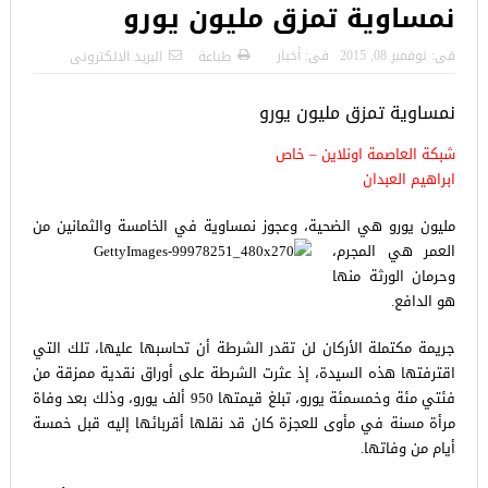
نمساوية تمزق مليون يورو
فى:
نوفمبر 08, 2015
فى:
أخبار
طباعة
البريد الالكترونى
نمساوية تمزق مليون يورو
شبكة العاصمة اونلاين – خاص
ابراهيم العبدان
مليون يورو هي الضحية، وعجوز نمساوية في الخامسة والثمانين من
العمر هي المجرم،
وحرمان الورثة منها
هو الدافع.
جريمة مكتملة الأركان لن تقدر الشرطة أن تحاسبها عليها، تلك التي
اقترفتها هذه السيدة، إذ عثرت الشرطة على أوراق نقدية ممزقة من
فئتي مئة وخمسمئة يورو، تبلغ قيمتها 950 ألف يورو، وذلك بعد وفاة
مرأة مسنة في مأوى للعجزة كان قد نقلها أقربائها إليه قبل خمسة
أيام من وفاتها.