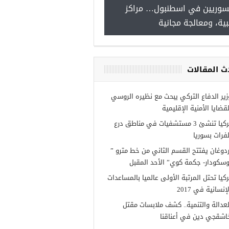
لسوريين في اسطنبول… مراكز
صدور النتائج الاولية للمنحة ا
بية، ومعالجة مجانية
Turkiye burslari
ث المقالات
زير الدفاع التركي يبحث مع نظيره الروسي
لقضايا الأمنية الإقليمية
تركيا تنشئ 3 مستشفيات في مناطق درع
لفرات بسوريا
ردوغان يفتتح القسم الثاني من خط مترو ”
وسكودار- جكمة كوي” الأحد المقبل
ركيا تحتل المرتبة الأولى عالميا بالمساعدات
إنسانية في 2017
لعدالة والتنمية.. كشف ملابسات مقتل
اشقجي دين في أعناقنا