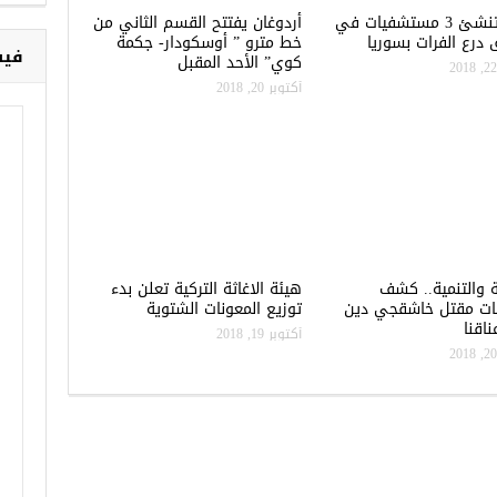
تركيا تنشئ 3 مستشفيات في
أردوغان يفتتح القسم الثاني من
درع الفرات بسوريا
خط مترو ” أوسكودار- جكمة
فيس
كوي” الأحد المقبل
أكتوبر 20, 2018
ة والتنمية.. كشف
هيئة الاغاثة التركية تعلن بدء
ات مقتل خاشقجي دين
توزيع المعونات الشتوية
اقنا
أكتوبر 19, 2018