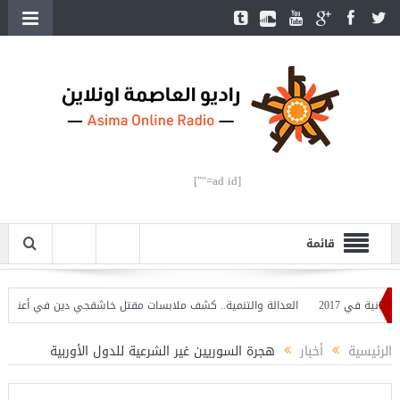
[ad id=""]
قائمة
 في 2017
العدالة والتنمية.. كشف ملابسات مقتل خاشقجي دين في أعناقنا
ه
الرئيسية
أخبار
هجرة السوريين غير الشرعية للدول الأوربية