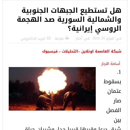
هل تستطيع الجبهات الجنوبية
والشمالية السورية صد الهجمة
الروسي إيرانية؟
فى:
فبراير 05, 2016
فى:
أخبار
طباعة
البريد الالكترونى
شبكة العاصمة اونلاين –التحليلات – فيسبوك
أسامة النجار
1.
بسقوط
عتمان
صار
الفصل
بين
شرق درعا وقربها قريبا جدا، وشريان حياة