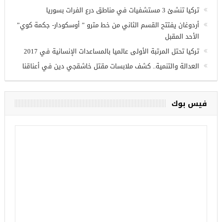
وزير الدفاع التركي يبحث مع نظيره الروسي القضايا الأمنية
الإقليمية
تركيا تنشئ 3 مستشفيات في مناطق درع الفرات بسوريا
أردوغان يفتتح القسم الثاني من خط مترو ” أوسكودار- جكمة كوي”
الأحد المقبل
تركيا تحتل المرتبة الأولى عالميا بالمساعدات الإنسانية في 2017
العدالة والتنمية.. كشف ملابسات مقتل خاشقجي دين في أعناقنا
فيس بوك