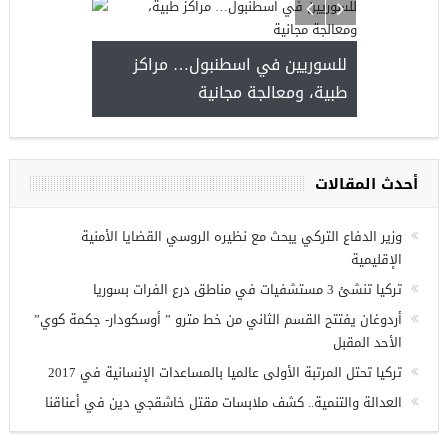
للسوريين في اسطنبول… مراكز
طبية، ومعالجة مجانية
فرص عمل للسوريين في
اب
أحدث المقالات
وزير الدفاع التركي يبحث مع نظيره الروسي القضايا الأمنية
الإقليمية
تركيا تنشئ 3 مستشفيات في مناطق درع الفرات بسوريا
أردوغان يفتتح القسم الثاني من خط مترو ” أوسكودار- جكمة كوي”
الأحد المقبل
تركيا تحتل المرتبة الأولى عالميا بالمساعدات الإنسانية في 2017
العدالة والتنمية.. كشف ملابسات مقتل خاشقجي دين في أعناقنا