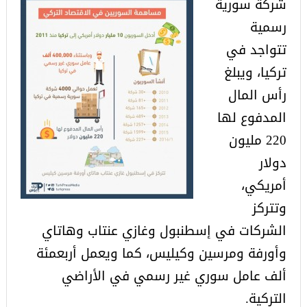
شركة سورية
رسمية
تتواجد في
تركيا، ويبلغ
رأس المال
المدفوع لها
220 مليون
دولار
أمريكي،
وتتركز
الشركات في إسطنبول وغازي عنتاب وهاتاي
وأورفة ومرسين وكيليس، كما ويعمل أربعمئة
ألف عامل سوري غير رسمي في الأراضي
التركية.