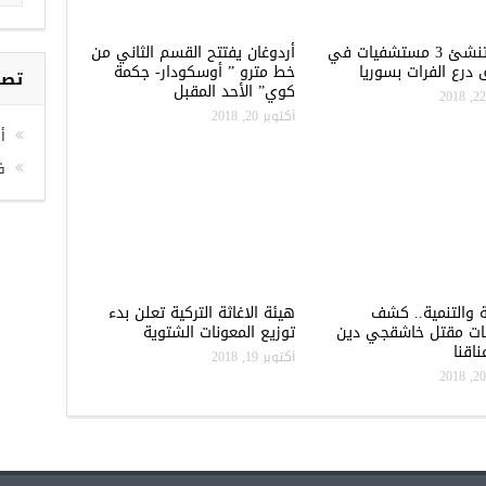
تركيا تنشئ 3 مستشفيات في
أردوغان يفتتح القسم الثاني من
درع الفرات بسوريا
خط مترو ” أوسكودار- جكمة
كوي” الأحد المقبل
تصن
أكتوبر 20, 2018
أخ
ف
ة والتنمية.. كشف
هيئة الاغاثة التركية تعلن بدء
ات مقتل خاشقجي دين
توزيع المعونات الشتوية
اقنا
أكتوبر 19, 2018