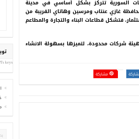
كات السورية تتركز بشكل أساسي في مدينة
حافظة غازي عنتاب ومرسين وهاتاي القريبة من
تثمار، فتشكل قطاعات البناء والتجارة والمطاعم
يئة شركات محدودة، لتميزها بسهولة الانشاء
توي
I's keys
شاركة
مشاركة
ا
خ
م