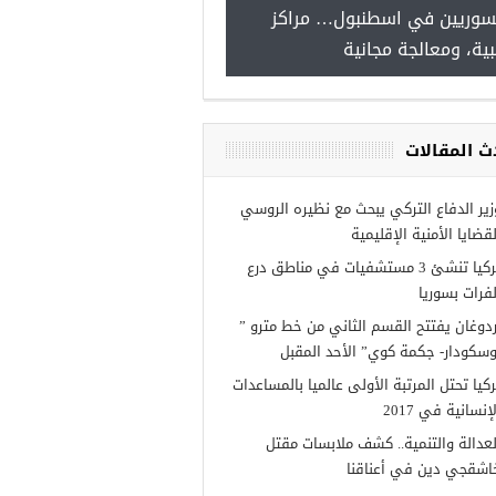
للسوريين في اسطنبول… مراكز
صدور النتائج الاولية للمن
طبية، ومعالجة مجانية
Turkiye burslari
ث المقالات
زير الدفاع التركي يبحث مع نظيره الروسي
لقضايا الأمنية الإقليمية
تركيا تنشئ 3 مستشفيات في مناطق درع
لفرات بسوريا
ردوغان يفتتح القسم الثاني من خط مترو ”
وسكودار- جكمة كوي” الأحد المقبل
ركيا تحتل المرتبة الأولى عالميا بالمساعدات
إنسانية في 2017
لعدالة والتنمية.. كشف ملابسات مقتل
اشقجي دين في أعناقنا