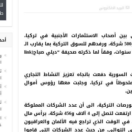
صور”
البريد الالكترونى
 بين أصحاب الاستثمارات الأجنبية في تركيا،
مجموعة فرص عمل للسوريين في
بتأسيسهم ما يقارب الـ 4 آلاف و500 شركة، ورفدهم للسوق التركية بما يقارب الـ
أحد
غازي عنتاب
ديلي صباح
(link
و
ا
 السورية دفعت باتجاه تعزيز النشاط التجاري
ملحوظاً في تركيا، وجلبت معها رؤوس أموال
ا
ن.
أ
أ
بورصات التركية، الى أن عدد الشركات المملوكة
ت
لسوريين في تركيا منذ عام 2011 ارتفعت لتصل إلى 4 آلاف و456 شركة، برأس مال
ال
ة تركية. في الوقت الذي تراجع فيه الألمان والعراقيون
ا
 على التوالي، من حيث عدد الشركات التي قاموا
خ