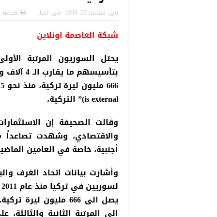
لمنحة التركية
رسائل تحذيرية من الشرطة التركية
“شاهد بال
فى:
سبتمبر 22, 2016
فى:
أخبار
طباعة
للاجئين السوريين.. تعرف عليها
شبكة العاصمة اونلاين
يحتل السوريون المرتبة الأولى
666 مليون ليرة تركية، منذ نحو 5 سنوات، وفقاً لما ذكرته صحيفة “
is external)
” التركية،
وقالت الصحيفة إن الاستثمارات
والاقتصادي، وشهدت تصاعداً 
أجنبية، خاصة في العامين الماضيي
وأشارت بيانات اتحاد الغرف وال
يصل الى 666 مليون لير
الى المرتبة الثانية والثالثة،