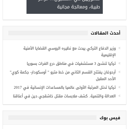
طبية، ومعالجة مجانية
ة فرص عمل للسوريين في
نتاب
أحدث المقالات
وزير الدفاع التركي يبحث مع نظيره الروسي القضايا الأمنية
الإقليمية
تركيا تنشئ 3 مستشفيات في مناطق درع الفرات بسوريا
أردوغان يفتتح القسم الثاني من خط مترو ” أوسكودار- جكمة كوي”
الأحد المقبل
تركيا تحتل المرتبة الأولى عالميا بالمساعدات الإنسانية في 2017
العدالة والتنمية.. كشف ملابسات مقتل خاشقجي دين في أعناقنا
فيس بوك