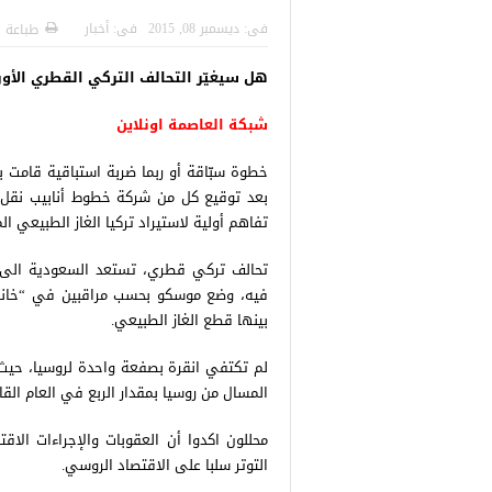
 التركية
رسائل تحذيرية من الشرطة التركية
“شاهد بالصور
فى:
ديسمبر 08, 2015
فى:
أخبار
طباعة
للاجئين السوريين.. تعرف عليها
هل سيغيّر التحالف التركي القطري الأو
شبكة العاصمة اونلاين
خطوة سبّاقة أو ربما ضربة استباقية قامت 
بعد توقيع كل من شركة خطوط أنابيب نقل ا
تفاهم أولية لاستيراد تركيا الغاز الطبيعي
تحالف تركي قطري، تستعد السعودية الى 
فيه، وضع موسكو بحسب مراقبين في “خانة 
بينها قطع الغاز الطبيعي.
لم تكتفي انقرة بصفعة واحدة لروسيا، حيث أ
المسال من روسيا بمقدار الربع في العام القا
محللون اكدوا أن العقوبات والإجراءات الاق
التوتر سلبا على الاقتصاد الروسي.