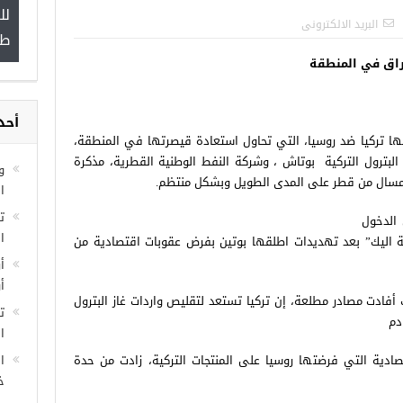
لل
”
البريد الالكترونى
طب
راق في المنطقة
أحد
مجموعة فرص عمل للسوريين في
بها تركيا ضد روسيا، التي تحاول استعادة قيصرتها في المنطقة،
غازي عنتاب
لبترول التركية بوتاش ، وشركة النفط الوطنية القطرية، مذكرة
و
 المسال من قطر على المدى الطويل وبشكل منتظم.
ا
الدخول
ا
اليك” بعد تهديدات اطلقها بوتين بفرض عقوبات اقتصادية من
أ
أ
فادت مصادر مطلعة، إن تركيا تستعد لتقليص واردات غاز البترول
ت
دم
ال
تصادية التي فرضتها روسيا على المنتجات التركية، زادت من حدة
ا
خ