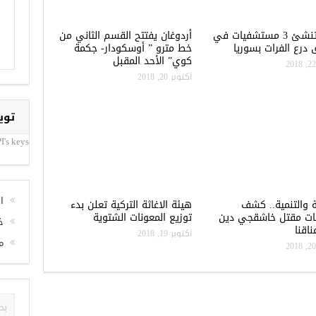
تركيا تنشئ 3 مستشفيات في
أردوغان يفتتح القسم الثاني من
درع الفرات بسوريا
خط مترو ” أوسكودار- جكمة
كوي” الأحد المقبل
أكتوبر 20, 2018
توي
I's keys
ا
ة والتنمية.. كشف
هيئة الاغاثة التركية تعلن بدء
ات مقتل خاشقجي دين
توزيع المعونات الشتوية
خ
اقنا
أكتوبر 19, 2018
م