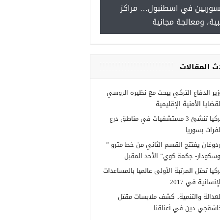
سوريين في اسطنبول… مراكز
صدور النتائج الاولية للمنحة ا
ية، ومعالجة مجانية
Turkiye burslari
ث المقالات
زير الدفاع التركي يبحث مع نظيره الروسي
لقضايا الأمنية الإقليمية
تركيا تنشئ 3 مستشفيات في مناطق درع
لفرات بسوريا
ردوغان يفتتح القسم الثاني من خط مترو ”
وسكودار- جكمة كوي” الأحد المقبل
ركيا تحتل المرتبة الأولى عالميا بالمساعدات
إنسانية في 2017
لعدالة والتنمية.. كشف ملابسات مقتل
اشقجي دين في أعناقنا