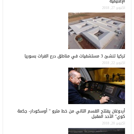
الإقليمية
أكتوبر 27, 2018
تركيا تنشئ 3 مستشفيات في مناطق درع الفرات بسوريا
أكتوبر 22, 2018
أردوغان يفتتح القسم الثاني من خط مترو ” أوسكودار- جكمة
كوي” الأحد المقبل
أكتوبر 20, 2018