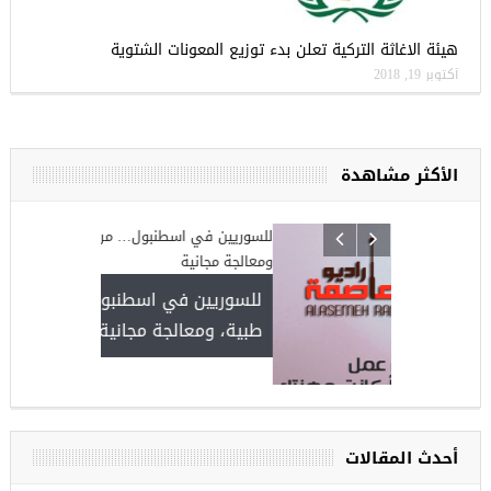
هيئة الاغاثة التركية تعلن بدء توزيع المعونات الشتوية
أكتوبر 19, 2018
الأكثر مشاهدة
ركيا
للسوريين ف
طبية، ومعال
مجموعة فرص عمل للسوريين في
غازي عنتاب