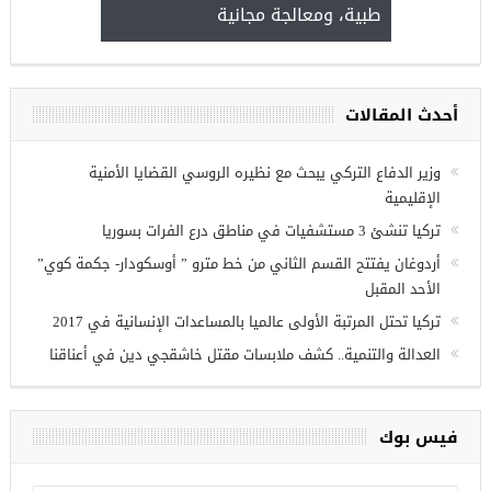
طبية، ومعالجة مجانية
kiye burslari
أحدث المقالات
ريين في
وزير الدفاع التركي يبحث مع نظيره الروسي القضايا الأمنية
الإقليمية
تركيا تنشئ 3 مستشفيات في مناطق درع الفرات بسوريا
أردوغان يفتتح القسم الثاني من خط مترو ” أوسكودار- جكمة كوي”
الأحد المقبل
تركيا تحتل المرتبة الأولى عالميا بالمساعدات الإنسانية في 2017
العدالة والتنمية.. كشف ملابسات مقتل خاشقجي دين في أعناقنا
فيس بوك