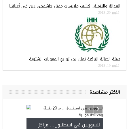
العدالة والتنمية.. كشف ملابسات مقتل خاشقجي دين في أعناقنا
أكتوبر 20, 2018
هيئة الاغاثة التركية تعلن بدء توزيع المعونات الشتوية
أكتوبر 19, 2018
الأكثر مشاهدة
للسوريين في اسطنبول… مراكز
صدور النتائج 