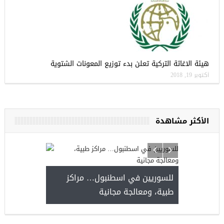
هيئة الاغاثة التركية تعلن بدء توزيع المعونات الشتوية
أكتوبر 19, 2018
الأكثر مشاهدة
للسوريين في اسطنبول… مراكز
صدور النتائج 
طبية، ومعالجة مجانية
kiye burslari