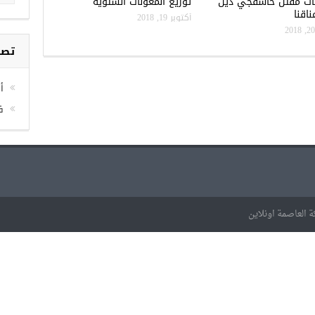
ات مقتل خاشقجي دين
توزيع المعونات الشتوية
اقنا
أكتوبر 19, 2018
تصن
أخ
ف
 العاصمة اونلاين