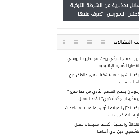
ائل تحذيرية من الشرطة التركية
“شاهد بالصور”
اجئين السوريين.. تعرف عليها
ث المقالات
زير الدفاع التركي يبحث مع نظيره الروسي
لقضايا الأمنية الإقليمية
تركيا تنشئ 3 مستشفيات في مناطق درع
لفرات بسوريا
ردوغان يفتتح القسم الثاني من خط مترو ”
وسكودار- جكمة كوي” الأحد المقبل
ركيا تحتل المرتبة الأولى عالميا بالمساعدات
إنسانية في 2017
لعدالة والتنمية.. كشف ملابسات مقتل
اشقجي دين في أعناقنا