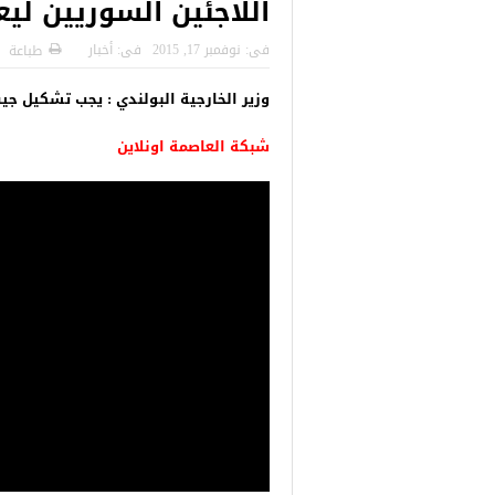
اللاجئين السوريين ليع
للسوريين في 
طبية، ومعالجة
فى:
نوفمبر 17, 2015
فى:
أخبار
طباعة
وزير الخارجية البولندي : يجب تشكيل جي
شبكة العاصمة اونلاين