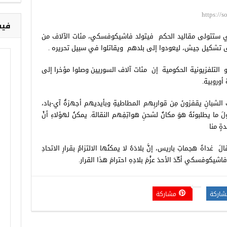
https://
فيس
التي ستتولى مقاليد الحكم فيتولد فاشيكوفسكي، مئات الآلاف من
إلى تشكيل جيش، ليعودوا إلى بلدهم ويقاتلوا في سبيل تحريره .
تلفزيونية الحكومية إن مئات آلاف السوريين وصلوا مؤخرا إلى
وروبية.
لشبانِ يقفزونَ مِن قواربِهم المطاطيةِ وبأيديهم أجهزةُ آي-باد،
أولَ ما يطلبونَهُ هوَ مكانٌ لشحنِ هواتِفِهم النقالة. يمكنُ لهؤلاءِ أنْ
ةٍ منا
 غداةَ هجماتِ باريس، إنَّ بلادَهُ لا يمكنُها الالتزامُ بقرارِ الاتحادِ
اشيكوفسكي أكّدَ الأحدَ عزْمَ بلادِهِ احترامَ هذا القرار.
شاركة
مشاركة