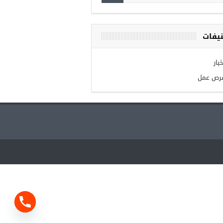
يفات
بار
رص عمل