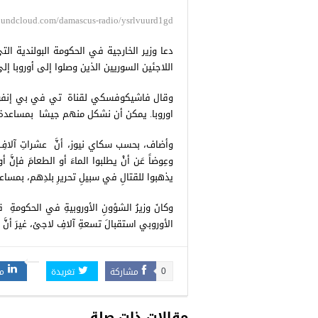
soundcloud.com/damascus-radio/ysrlvuurd1gd
دعا وزير الخارجية في الحكومة البولندية 
اللاجئين السوريين الذين وصلوا إلى أوروبا 
وقال فاشيكوفسكي لقناة تي في بي إنفو ال
اوروبا. يمكن أن نشكل منهم جيشا بمساعدة أ
وأضاف، بحسب سكاي نيوز، أنَّ عشراتِ آلافِ ا
وعِوضاً عَن أنْ يطلبوا الماءَ أو الطعامَ فإنَّ 
يذهبوا للقتالِ في سبيلِ تحريرِ بلدِهم، بمساعد
وكانَ وزيرُ الشؤونِ الأوروبيةِ في الحكومةِ قالَ
الأوروبي استقبالَ تسعةِ آلافِ لاجئ، غيرَ أنَّ ف
مشاركة
تغريدة
م
0
مقالات ذات صلة