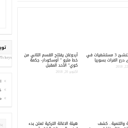
توي
تركيا تنشئ 3 مستشفيات في
أردوغان يفتتح القسم الثاني من
I's keys
درع الفرات بسوريا
خط مترو ” أوسكودار- جكمة
كوي” الأحد المقبل
أكتوبر 20, 2018
ا
خ
م
ة والتنمية.. كشف
هيئة الاغاثة التركية تعلن بدء