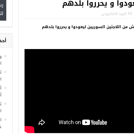
ودوا و يحرروا بلدهم
اسطنبول… مراكز
صدور النتائج الاولية للمنحة التركية
رس
 مجانية
Turkiye burslari
لل
البريد الالكترونى
ش من اللاجئين السوريين ليعودوا و يحرروا بلدهم
أحد
و
ا
ا
أ
أ
ت
ال
ا
خ