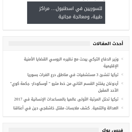
للسوريين في اسطنبول… مراكز
طبية، ومعالجة مجانية
فرص عمل للسوريين في
اب
أحدث المقالات
وزير الدفاع التركي يبحث مع نظيره الروسي القضايا الأمنية
الإقليمية
تركيا تنشئ 3 مستشفيات في مناطق درع الفرات بسوريا
أردوغان يفتتح القسم الثاني من خط مترو ” أوسكودار- جكمة كوي”
الأحد المقبل
تركيا تحتل المرتبة الأولى عالميا بالمساعدات الإنسانية في 2017
العدالة والتنمية.. كشف ملابسات مقتل خاشقجي دين في أعناقنا