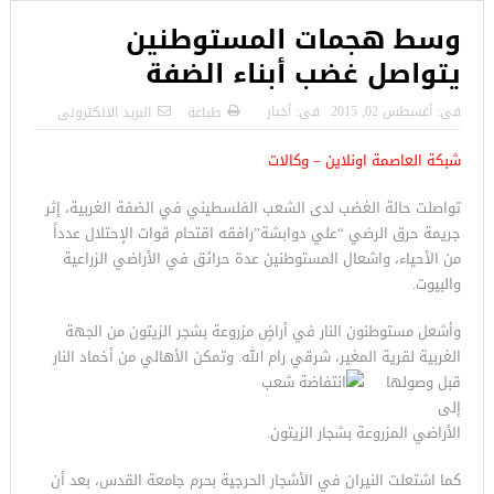
وسط هجمات المستوطنين
يتواصل غضب أبناء الضفة
فى:
أغسطس 02, 2015
فى:
أخبار
طباعة
البريد الالكترونى
شبكة العاصمة اونلاين – وكالات
تواصلت حالة الغضب لدى الشعب الفلسطيني في الضفة الغربية، إثر
جريمة حرق الرضي “علي دوابشة”رافقه اقتحام قوات الإحتلال عدداً
من الأحياء، واشعال المستوطنين عدة حرائق في الأراضي الزراعية
والبيوت.
وأشعل مستوطنون النار في أراضٍ مزروعة بشجر الزيتون من الجهة
الغربية لقرية المغير، شرقي رام الله. وتمكن
الأهالي من أخماد النار
قبل وصولها
إلى
الأراضي المزروعة بشجار الزيتون.
كما اشتعلت النيران في الأشجار الحرجية بحرم جامعة القدس، بعد أن