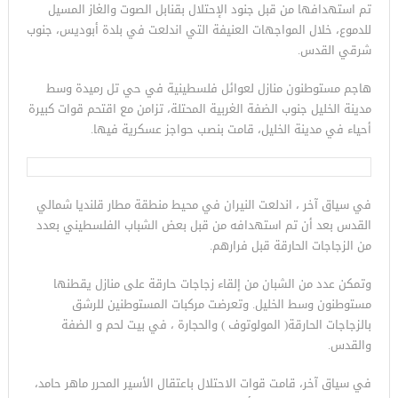
تم استهدافها من قبل جنود الإحتلال بقنابل الصوت والغاز المسيل
للدموع، خلال المواجهات العنيفة التي اندلعت في بلدة أبوديس، جنوب
شرقي القدس.
هاجم مستوطنون منازل لعوائل فلسطينية في حي تل رميدة وسط
مدينة الخليل جنوب الضفة الغربية المحتلة، تزامن مع اقتحم قوات كبيرة
أحياء في مدينة الخليل، قامت بنصب حواجز عسكرية فيها.
في سياق آخر ، اندلعت النيران في محيط منطقة مطار قلنديا شمالي
القدس بعد أن تم استهدافه من قبل بعض الشباب الفلسطيني بعدد
من الزجاجات الحارقة قبل فرارهم.
وتمكن عدد من الشبان من إلقاء زجاجات حارقة على منازل يقطنها
مستوطنون وسط الخليل. وتعرضت مركبات المستوطنين للرشق
بالزجاجات الحارقة( المولوتوف ) والحجارة ، في بيت لحم و الضفة
والقدس.
في سياق آخر، قامت قوات الاحتلال باعتقال الأسير المحرر ماهر حامد،