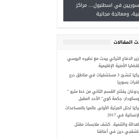
سوريين في اسطنبول… مراكز
صدور النتائج الاولية للمنحة ا
ية، ومعالجة مجانية
Turkiye burslari
ث المقالات
زير الدفاع التركي يبحث مع نظيره الروسي
لقضايا الأمنية الإقليمية
تركيا تنشئ 3 مستشفيات في مناطق درع
لفرات بسوريا
ردوغان يفتتح القسم الثاني من خط مترو ”
وسكودار- جكمة كوي” الأحد المقبل
ركيا تحتل المرتبة الأولى عالميا بالمساعدات
إنسانية في 2017
لعدالة والتنمية.. كشف ملابسات مقتل
اشقجي دين في أعناقنا