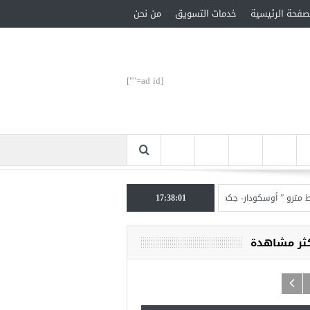
صفحة الرئيسية
خدمات التسويق
من نحن
[ad id=""]
 ” أوسكودار- جكمة كوي” الأحد المقبل
17:38:02
تركيا تحتل المرتبة الأولى عالميا بالمساعدات ا
كثر مشاهدة