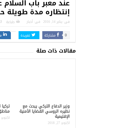
عند معبر باب السلام ع
 التركية
رسائل تحذيرية من الشرطة التركية
“شاهد بالصور
إنتظاره مدة طويلة حت
للاجئين السوريين.. تعرف عليها
فى:
يناير 14, 2016
فى:
أخبار
طباعة
مشاركة
تغريدة
م
0
مقالات ذات صلة
وزير الدفاع التركي يبحث مع
نظيره الروسي القضايا الأمنية
مناطق 
الإقليمية
أكتوبر 22, 2018
أكتوبر 27, 2018