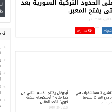
لى الحدود التركية السورية بعد
لل
”
ى يفتح المعبر.
طب
البريد الالكترونى
شاركة
مشاركة
أحد
مجموعة فرص عمل للسوريين في
غازي عنتاب
و
ا
ا
أ
أ
ت
تركيا تنشئ 3 مستشفيات في
أردوغان يفتتح القسم الثاني من
ال
درع الفرات بسوريا
خط مترو ” أوسكودار- جكمة
ا
كوي” الأحد المقبل
خ
أكتوبر 20, 2018