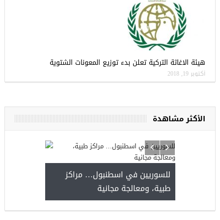
هيئة الاغاثة التركية تعلن بدء توزيع المعونات الشتوية
أكتوبر 19, 2018
الأكثر مشاهدة
للسوريين في اسطنبول… مراكز
صدور النتائج 
طبية، ومعالجة مجانية
kiye burslari