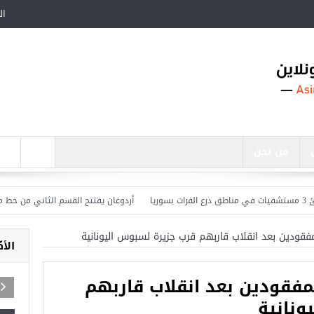
ال
من نحن
أردوغان يفتتح القسم الثاني من خط مترو ”
الأ
المفقودين بعد انقلاب قاربهم
ونانية
ساجد في تركيا