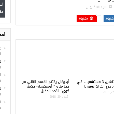
ل
”
البريد الالكترونى
ط
شاركة
مشاركة
مجموعة فرص عمل للسوريين في
أحد
غازي عنتاب
و
ا
ا
أ
تركيا تنشئ 3 مستشفيات في
أردوغان يفتتح القسم الثاني من
أ
درع الفرات بسوريا
خط مترو ” أوسكودار- جكمة
ت
كوي” الأحد المقبل
ال
أكتوبر 20, 2018
ا
خ