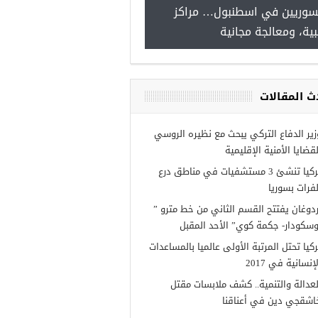
لسوريين في اسطنبول… مراكز
صدور النتائج الاولية للمنحة ا
بية، ومعالجة مجانية
Turkiye burslari
ث المقالات
زير الدفاع التركي يبحث مع نظيره الروسي
لقضايا الأمنية الإقليمية
تركيا تنشئ 3 مستشفيات في مناطق درع
لفرات بسوريا
ردوغان يفتتح القسم الثاني من خط مترو ”
وسكودار- جكمة كوي” الأحد المقبل
ركيا تحتل المرتبة الأولى عالميا بالمساعدات
إنسانية في 2017
لعدالة والتنمية.. كشف ملابسات مقتل
اشقجي دين في أعناقنا