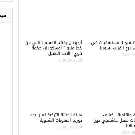
فيس
تركيا تنشئ 3 مستشفيات في
أردوغان يفتتح القسم الثاني من
درع الفرات بسوريا
خط مترو ” أوسكودار- جكمة
كوي” الأحد المقبل
أكتوبر 20, 2018
ة والتنمية.. كشف
هيئة الاغاثة التركية تعلن بدء
ات مقتل خاشقجي دين
توزيع المعونات الشتوية
اقنا
أكتوبر 19, 2018