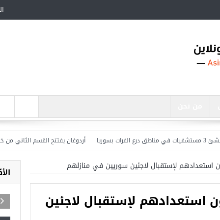
ال
من نحن
أردوغان يفتتح القسم الثاني من خط متر
الأ
دون استعدادهم لإستقبال لاجئين
اجد في تركيا