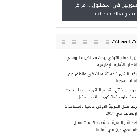
سوريين في اسطنبول… مراكز
صدور النتائج الاولية للمنحة ا
ية، ومعالجة مجانية
Turkiye burslari
ث المقالات
زير الدفاع التركي يبحث مع نظيره الروسي
لقضايا الأمنية الإقليمية
تركيا تنشئ 3 مستشفيات في مناطق درع
لفرات بسوريا
ردوغان يفتتح القسم الثاني من خط مترو ”
وسكودار- جكمة كوي” الأحد المقبل
ركيا تحتل المرتبة الأولى عالميا بالمساعدات
إنسانية في 2017
لعدالة والتنمية.. كشف ملابسات مقتل
اشقجي دين في أعناقنا