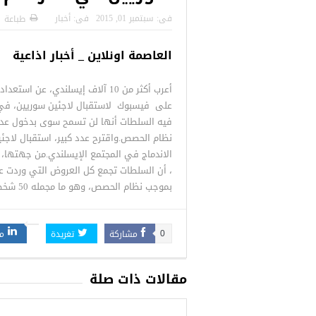
 التركية
رسائل تحذيرية من الشرطة التركية
“شاهد بالصور
فى:
سبتمبر 01, 2015
فى:
أخبار
طباعة
للاجئين السوريين.. تعرف عليها
العاصمة اونلاين _ أخبار اذاعية
أعرب أكثر من 10 آلاف إيسلندي، عن ا
على فيسبوك لاستقبال لاجئين سوريين، في 
فيه السلطات أنها لن تسمح سوى بدخول عدد
نظام الحصص.
واقترح عدد كبير، استقبال لاج
الاندماج في المجتمع الإيسلندي.
من جهتها، أع
، أن السلطات تجمع كل العروض التي وردت عل
بموجب نظام الحصص، وهو ما مجمله 50 شخصًا لعامي 2015 و2016.
مشاركة
تغريدة
م
0
مقالات ذات صلة