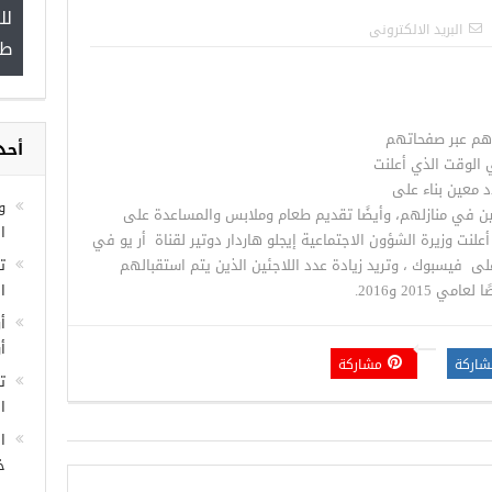
لل
”
البريد الالكترونى
طب
ستعدادهم عبر صفحاتهم
أحد
مجموعة فرص عمل للسوريين في
الوقت الذي أعلنت
غازي عنتاب
 معين بناء على
و
ئين في منازلهم، وأيضًا تقديم طعام وملابس والمساعدة على
ا
لنت وزيرة الشؤون الاجتماعية إيجلو هاردار دوتير لقناة أر يو في
ى فيسبوك ، وتريد زيادة عدد اللاجئين الذين يتم استقبالهم
ا
أ
أ
شاركة
مشاركة
ت
ال
ا
خ