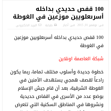
100 قفص حديدي بداخله
أسرىعلويين موزعين في الغوطة
فى:
نوفمبر 01, 2015
فى:
أخبار
طباعة
البريد الالكترونى
100 قفص حديدي بداخله أسرىعلويين موزعين
في الغوطة
شبكة العاصمة اونلاين
خطوة جديدة وأسلوب مختلف تماما، ربما يكون
رادعاً لقصف همجي يستهدف الأمنين في
الغوطة الشرقية، بعد أن قام جيش الإسلام
بوضع عدد من الأسرى في اقفاص حديدية
ونشروها في المناطق السكنية التي تتعرض