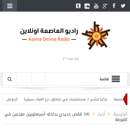
[ad id=""]
قائمة
ليمية
تركيا تنشئ 3 مستشفيات في مناطق درع الفرات بسوريا
أردوغان يفتتح ال
ردوغان يحذّر
الرئيسية
أخبار
100 قفص حديدي بداخله أسرىعلويين موزعين في
الغوطة