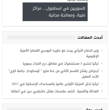
للسوريين في اسطنبول… مراكز
طبية، ومعالجة مجانية
ص عمل للسوريين في
أحدث المقالات
وزير الدفاع التركي يبحث مع نظيره الروسي القضايا الأمنية
الإقليمية
تركيا تنشئ 3 مستشفيات في مناطق درع الفرات بسوريا
أردوغان يفتتح القسم الثاني من خط مترو ” أوسكودار- جكمة كوي”
الأحد المقبل
تركيا تحتل المرتبة الأولى عالميا بالمساعدات الإنسانية في 2017
العدالة والتنمية.. كشف ملابسات مقتل خاشقجي دين في أعناقنا