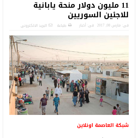
11 مليون دولار منحة يابانية
للاجئين السوريين
فى:
مارس 08, 2017
فى:
أخبار
طباعة
البريد الالكترونى
شبكة العاصمة اونلاين