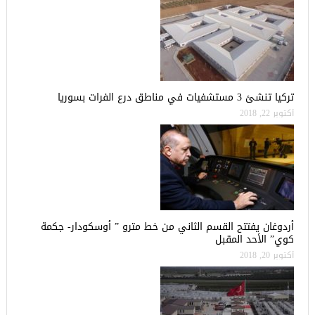
تركيا تنشئ 3 مستشفيات في مناطق درع الفرات بسوريا
أكتوبر 22, 2018
أردوغان يفتتح القسم الثاني من خط مترو ” أوسكودار- جكمة
كوي” الأحد المقبل
أكتوبر 20, 2018