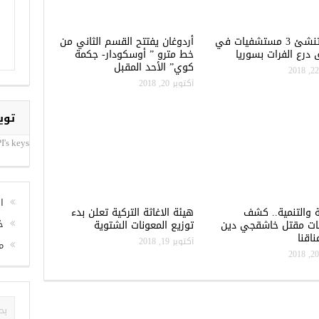
تركيا تنشئ 3 مستشفيات في
أردوغان يفتتح القسم الثاني من
درع الفرات بسوريا
خط مترو ” أوسكودار- جكمة
كوي” الأحد المقبل
أكتوبر 20, 2018
توي
I's keys
ا
ة والتنمية.. كشف
هيئة الاغاثة التركية تعلن بدء
خ
ات مقتل خاشقجي دين
توزيع المعونات الشتوية
اقنا
أكتوبر 19, 2018
م