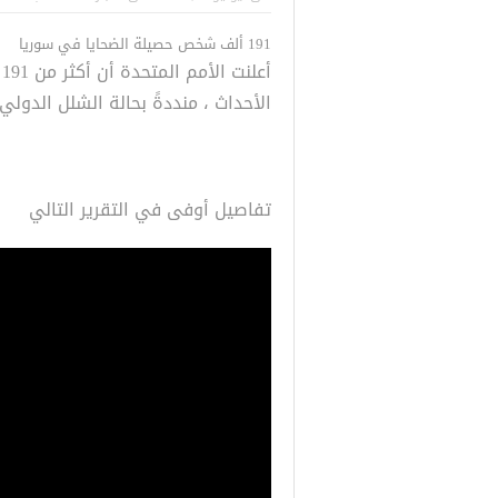
للسوريين في 
191 ألف شخص حصيلة الضحايا في سوريا
طبية، ومعالجة
أ
الأحداث ، منددةً بحالة الشلل الدولي
تفاصيل أوفى في التقرير التالي