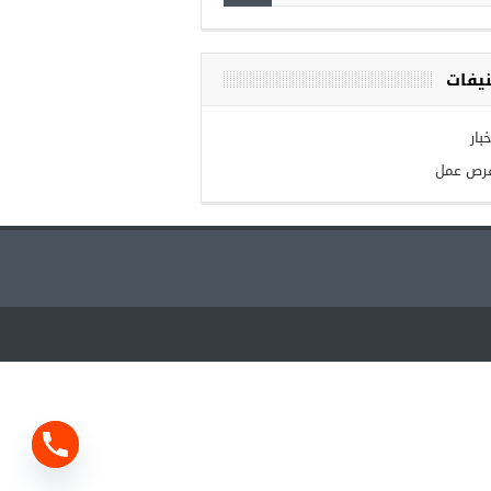
يفات
بار
رص عمل