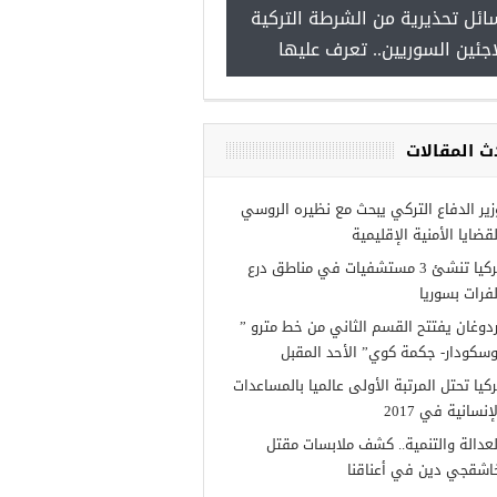
ائل تحذيرية من الشرطة التركية
“شاهد بالصور”
اجئين السوريين.. تعرف عليها
ث المقالات
زير الدفاع التركي يبحث مع نظيره الروسي
لقضايا الأمنية الإقليمية
تركيا تنشئ 3 مستشفيات في مناطق درع
لفرات بسوريا
ردوغان يفتتح القسم الثاني من خط مترو ”
وسكودار- جكمة كوي” الأحد المقبل
ركيا تحتل المرتبة الأولى عالميا بالمساعدات
إنسانية في 2017
لعدالة والتنمية.. كشف ملابسات مقتل
اشقجي دين في أعناقنا