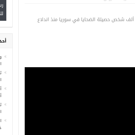
اسطنبول… مراكز
صدور النتائج الاولية للمنحة التركية
رس
 مجانية
Turkiye burslari
لل
علنت الأمم المتحدة أن أكثر من 191 ألف شخص حصيلة الضحايا في سوريا منذ اندلاع
أحد
و
ا
ا
أ
أ
ت
ال
ا
خ