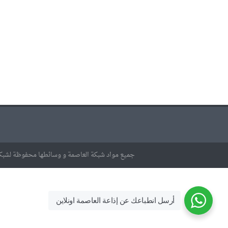
جميع مواد شبكة العاصمة و وسائطها محفوظة لشبكة
أرسل انطباعك عن إذاعة العاصمة اونلاين