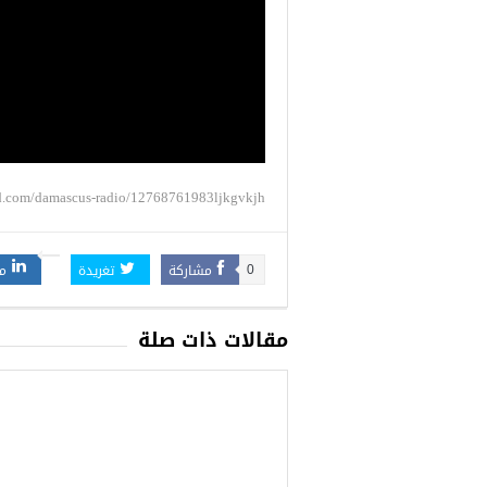
ud.com/damascus-radio/12768761983ljkgvkjh
مشاركة
تغريدة
م
0
مقالات ذات صلة