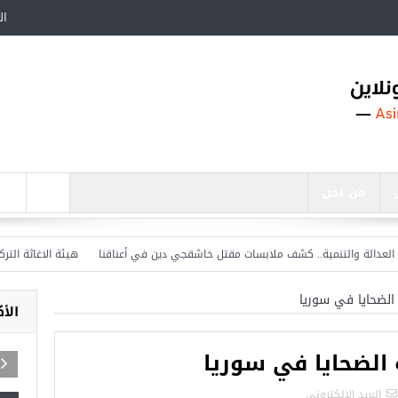
ال
من نحن
الة والتنمية.. كشف ملابسات مقتل خاشقجي دين في أعناقنا
هيئة الاغاثة التركية ت
الأ
البريد الالكترونى