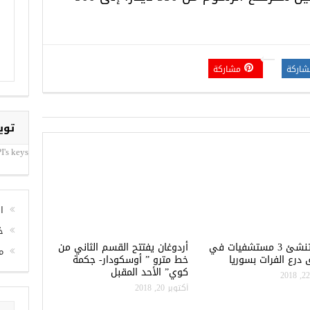
شاركة
مشاركة
توي
I's keys
تركيا تنشئ 3 مستشفيات في
أردوغان يفتتح القسم الثاني من
درع الفرات بسوريا
خط مترو ” أوسكودار- جكمة
ا
كوي” الأحد المقبل
أكتوبر 20, 2018
خ