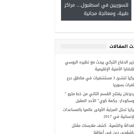
للسوريين في اسطنبول… مراك
طبية، ومعالجة مجانية
موعة فرص عمل للسوريين في
ي عنتاب
ث المقالات
زير الدفاع التركي يبحث مع نظيره الروسي
لقضايا الأمنية الإقليمية
تركيا تنشئ 3 مستشفيات في مناطق درع
لفرات بسوريا
ردوغان يفتتح القسم الثاني من خط مترو ”
وسكودار- جكمة كوي” الأحد المقبل