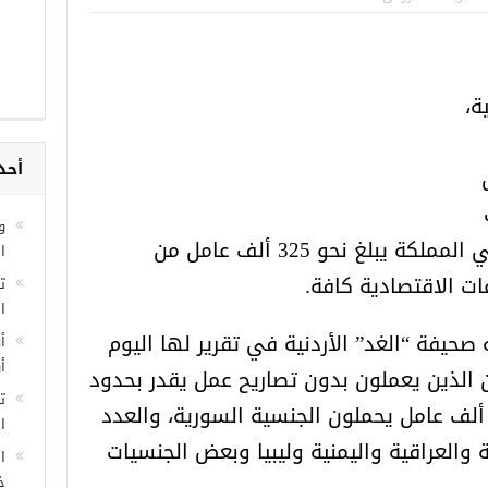
 من الشرطة التركية
“شاهد بالصور”
ين.. تعرف عليها
ة،
مج
غاز
تصاريح عمل سارية المفعول في المملكة يبلغ نحو 325 ألف عامل من
أحد
ت الاقتصادية كافة.
و
صحيفة “الغد” الأردنية في تقرير لها اليوم
ا
ين الذين يعملون بدون تصاريح عمل يقدر بحدود
ا
50 ألف عامل، منهم نحو 200 ألف عامل يحملون الجنسية السورية، والعدد
أ
 والعراقية واليمنية وليبيا وبعض الجنسيات
أ