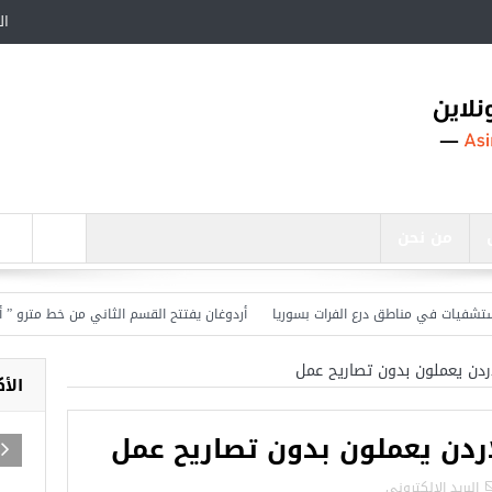
ال
من نحن
أردوغان يفتتح القسم الثاني من خط مترو ” أوسكود
الأ
أجمل عشرة مساجد في تركيا
البريد الالكترونى