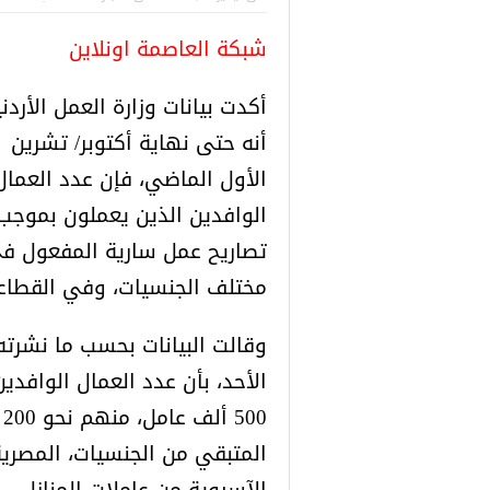
راكز
صدور النتائج الاولية للمنحة التركية
رسائل تحذيرية
شبكة العاصمة اونلاين
Turkiye burslari
للاجئين السوري
أكدت بيانات وزارة العمل الأردني
أنه حتى نهاية أكتوبر/ تشرين
الأول الماضي، فإن عدد العمال
الوافدين الذين يعملون بموجب
مختلف الجنسيات، وفي القطاعا
وقالت البيانات بحسب ما نشرته 
الأحد، بأن عدد العمال الوافد
0
المتبقي من الجنسيات، المصرية
الآسيوية من عاملات المنازل.