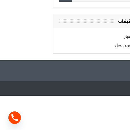
يفات
بار
رص عمل