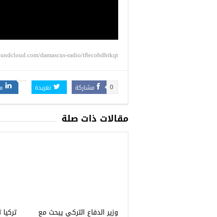
soundcloud.com/damascus-radio/t8ecobdhtkqt
مشاركة
تغريدة
م
0
مقالات ذات صلة
وزير الدفاع التركي يبحث مع