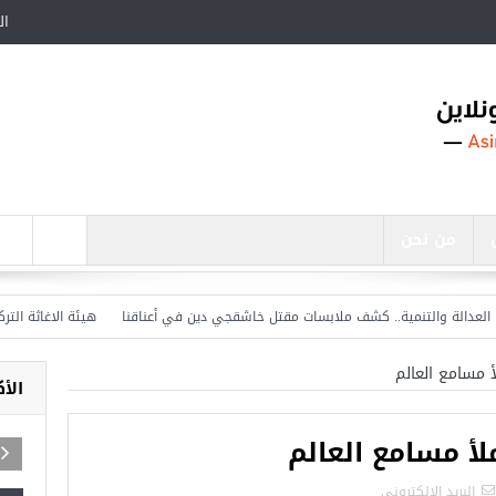
ال
من نحن
لة والتنمية.. كشف ملابسات مقتل خاشقجي دين في أعناقنا
هيئة الاغاثة التركية تع
 مسامع العالم
الأ
أ مسامع العالم
البريد الالكترونى