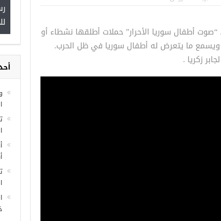
اسطنبول… مراكز
صدور النتائج الاولية للمنحة التركية
رس
 مجانية
Turkiye burslari
لل
“صوت أطفال سوريا الأحرار” حملات أطلقها نشطاء أو
ويسمع ما يتعرض له أطفال سوريا في ظل الحرب.
ابر زكريا .
أحد
و
ا
ا
أ
أ
ت
ال
ا
خ