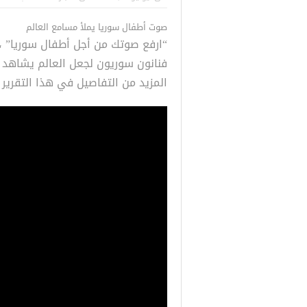
للسوريين في 
صوت أطفال سوريا يملأ مسامع العالم
طبية، ومعالجة
“ارفع صوتك من أجل أطفال سوريا” ، 
فنانون سوريون لجعل العالم يشاهد 
المزيد من التفاصيل في هذا التقرير لج