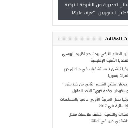
ائل تحذيرية من الشرطة التركية
“شاهد بالصور”
اجئين السوريين.. تعرف عليها
ث المقالات
زير الدفاع التركي يبحث مع نظيره الروسي
لقضايا الأمنية الإقليمية
تركيا تنشئ 3 مستشفيات في مناطق درع
لفرات بسوريا
ردوغان يفتتح القسم الثاني من خط مترو ”
وسكودار- جكمة كوي” الأحد المقبل
ركيا تحتل المرتبة الأولى عالميا بالمساعدات
إنسانية في 2017
لعدالة والتنمية.. كشف ملابسات مقتل
اشقجي دين في أعناقنا