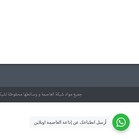
جميع مواد شبكة العاصمة و وسائطها محفوظة لشبكة
أرسل انطباعك عن إذاعة العاصمة اونلاين