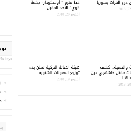
درع الفرات بسوريا
خط مترو ” أوسكودار- جكمة
كوي” الأحد المقبل
أكتوبر 20, 2018
توي
I's keys
ة والتنمية.. كشف
هيئة الاغاثة التركية تعلن بدء
ات مقتل خاشقجي دين
توزيع المعونات الشتوية
اقنا
أكتوبر 19, 2018
ا
خ
م