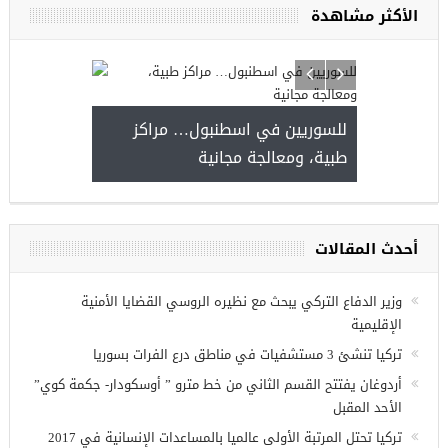
الأكثر مشاهدة
للسوريين في اسطنبول… مراكز
صدور النتائج 
طبية، ومعالجة مجانية
kiye burslari
أحدث المقالات
ريين في
وزير الدفاع التركي يبحث مع نظيره الروسي القضايا الأمنية
الإقليمية
تركيا تنشئ 3 مستشفيات في مناطق درع الفرات بسوريا
أردوغان يفتتح القسم الثاني من خط مترو ” أوسكودار- جكمة كوي”
الأحد المقبل
تركيا تحتل المرتبة الأولى عالميا بالمساعدات الإنسانية في 2017